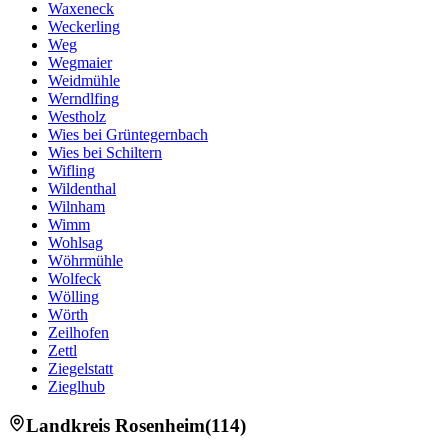
Waxeneck
Weckerling
Weg
Wegmaier
Weidmühle
Werndlfing
Westholz
Wies bei Grüntegernbach
Wies bei Schiltern
Wifling
Wildenthal
Wilnham
Wimm
Wohlsag
Wöhrmühle
Wolfeck
Wölling
Wörth
Zeilhofen
Zettl
Ziegelstatt
Zieglhub
Landkreis
Rosenheim
(
114
)