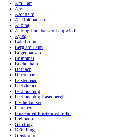
Am Hart
Arget
Aschheim
Au Haidhausen
Aubing
Aubing Lochhausen Langwied
Aying
Baierbrunn
Berg am Laim
Bogenhausen
Brunnthal
Buchenhain
Dornach
Dürrnhaar
Faistenhaar
Feldkirchen
Feldmoching
Feldmoching Hasenbergl
Fischerhäuser
Flaucher
Forstenried Fürstenried Solln
Freimann
Garching
Gräfelfing
Grasbrunn