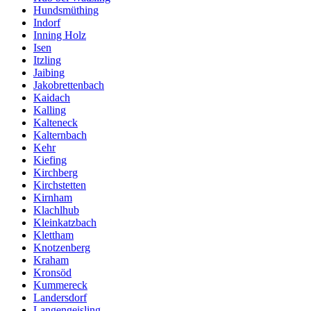
Hundsmüthing
Indorf
Inning Holz
Isen
Itzling
Jaibing
Jakobrettenbach
Kaidach
Kalling
Kalteneck
Kalternbach
Kehr
Kiefing
Kirchberg
Kirchstetten
Kirnham
Klachlhub
Kleinkatzbach
Klettham
Knotzenberg
Kraham
Kronsöd
Kummereck
Landersdorf
Langengeisling