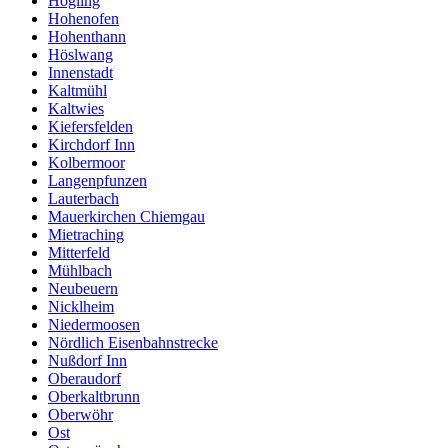
Högling
Hohenofen
Hohenthann
Höslwang
Innenstadt
Kaltmühl
Kaltwies
Kiefersfelden
Kirchdorf Inn
Kolbermoor
Langenpfunzen
Lauterbach
Mauerkirchen Chiemgau
Mietraching
Mitterfeld
Mühlbach
Neubeuern
Nicklheim
Niedermoosen
Nördlich Eisenbahnstrecke
Nußdorf Inn
Oberaudorf
Oberkaltbrunn
Oberwöhr
Ost