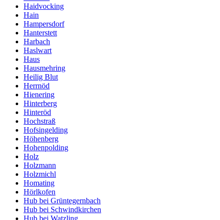
Haidvocking
Hain
Hampersdorf
Hanterstett
Harbach
Haslwart
Haus
Hausmehring
Heilig Blut
Herrnöd
Hienering
Hinterberg
Hinteröd
Hochstraß
Hofsingelding
Höhenberg
Hohenpolding
Holz
Holzmann
Holzmichl
Homating
Hörlkofen
Hub bei Grüntegernbach
Hub bei Schwindkirchen
Hub bei Watzling