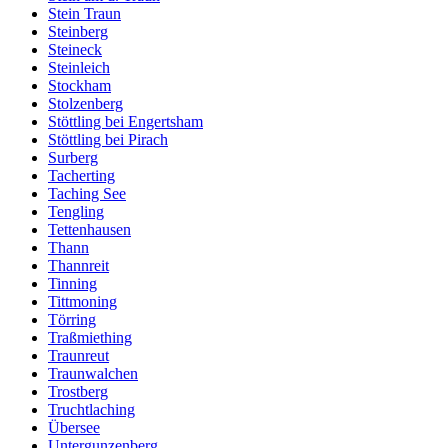
Stein Traun
Steinberg
Steineck
Steinleich
Stockham
Stolzenberg
Stöttling bei Engertsham
Stöttling bei Pirach
Surberg
Tacherting
Taching See
Tengling
Tettenhausen
Thann
Thannreit
Tinning
Tittmoning
Törring
Traßmiething
Traunreut
Traunwalchen
Trostberg
Truchtlaching
Übersee
Untergunzenberg