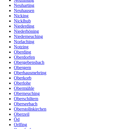
Neufinsing
Neuharting
Neuhausen
Nicking
Nicklhub
Niederding
Niederhöning
Niederneuching
Norlaching
Notzing
Oberding
Oberdorfen
Obergebensbach
Obergern
Oberhausmehring
Oberkorb
Oberlohe
Obermühle
Oberneuching
Oberschiltern
Oberseebach
Oberstollnkirchen
Oberzeil
Öd
Orlfing