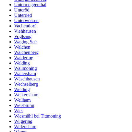
Untermeggenthal
Unteröd
Unterried
Unterwössen
Vachendorf
Viehhausen
Voglsang
Waging See
Walchen
Walchenberg
Waldering
Walding
Wallmoning
Waltersham
Wäschhausen
Wechselberg
Weiding
Weikertsham
Weilham
Weisbrunn
Wies
Wiesmühl bei Tittmoning
Wilgering
Willertsham
Wimm