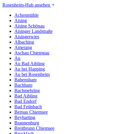
Rosenheim
-Hub ansehen
Achenmühle
Aising
Aising Schönau
Aisinger Landstraße
Aisingerwies
Albaching
Amerang
Aschau Chiemgau
Au
Au Bad Aibling
Au bei Happing
Au bei Rosenheim
Babensham
Bachham
Bachmehring
Bad Aibling
Bad Endorf
Bad Feilnbach
Bernau Chiemsee
Beyharting
Brannenburg
Breitbrunn Chiemsee
Brucklach