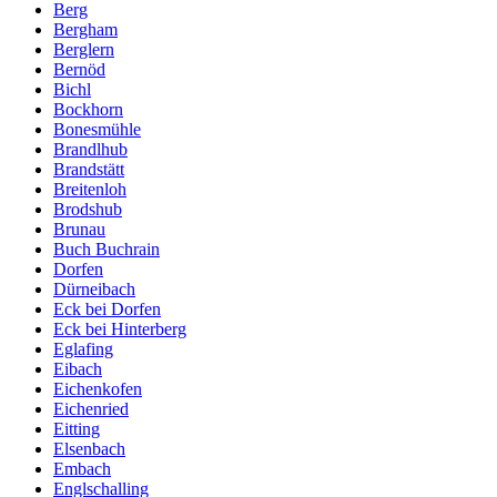
Berg
Bergham
Berglern
Bernöd
Bichl
Bockhorn
Bonesmühle
Brandlhub
Brandstätt
Breitenloh
Brodshub
Brunau
Buch Buchrain
Dorfen
Dürneibach
Eck bei Dorfen
Eck bei Hinterberg
Eglafing
Eibach
Eichenkofen
Eichenried
Eitting
Elsenbach
Embach
Englschalling