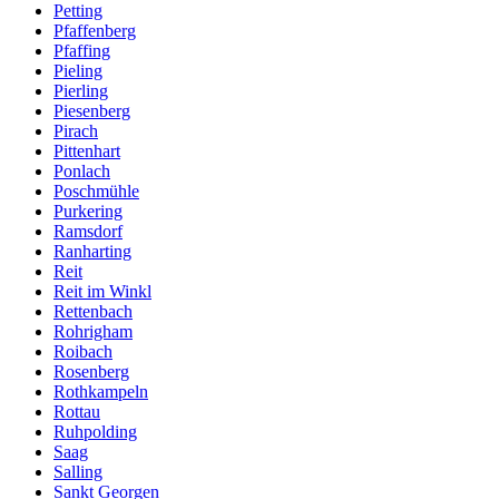
Petting
Pfaffenberg
Pfaffing
Pieling
Pierling
Piesenberg
Pirach
Pittenhart
Ponlach
Poschmühle
Purkering
Ramsdorf
Ranharting
Reit
Reit im Winkl
Rettenbach
Rohrigham
Roibach
Rosenberg
Rothkampeln
Rottau
Ruhpolding
Saag
Salling
Sankt Georgen