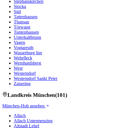
Stephanskirchen
Stocka
Süd
Tattenhausen
Thansau
Törwang
Tuntenhausen
Unterkaltbrunn
Vagen
Vogtareuth
Wasserburg Inn
Wehrfleck
Wernhardsberg
West
Westerndorf
Westerndorf Sankt Peter
Zaisering
Landkreis
München
(
101
)
München
-Hub ansehen
Allach
Allach Untermenzing
Altstadt Lehel