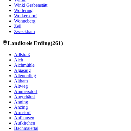
Winkl Grabenstätt
Wolfering
Wolkersdorf
Wonneberg
Zell
Zweckham
Landkreis
Erding
(
261
)
Adlstraß
Aich
Aichmühle
Algasing
Altenerding
Altham
Altweg
Ammersdorf
Angerhäusl
Anning
Anzing
Armstorf
Aufhausen
Aufkirchen
Bachmaiertal