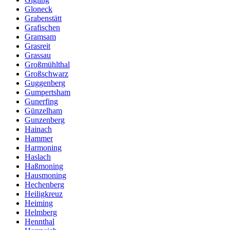
Gloneck
Grabenstätt
Grafischen
Gramsam
Grasreit
Grassau
Großmühlthal
Großschwarz
Guggenberg
Gumpertsham
Gunerfing
Günzelham
Gunzenberg
Hainach
Hammer
Harmoning
Haslach
Haßmoning
Hausmoning
Hechenberg
Heiligkreuz
Heiming
Helmberg
Hennthal