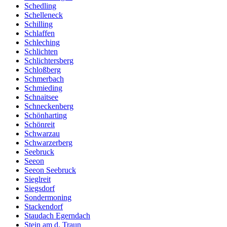
Schedling
Schelleneck
Schilling
Schlaffen
Schleching
Schlichten
Schlichtersberg
Schloßberg
Schmerbach
Schmieding
Schnaitsee
Schneckenberg
Schönharting
Schönreit
Schwarzau
Schwarzerberg
Seebruck
Seeon
Seeon Seebruck
Sieglreit
Siegsdorf
Sondermoning
Stackendorf
Staudach Egerndach
Stein am d. Traun