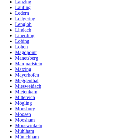
Lanzing
Laufing
Ledern
Leitgering
Lengloh
Lindach
Linerding
Lobing
Lohen
Magdpoint
Manetsberg
Marquartstein
Matzing
Mayerhofen
Meggenthal
Miesweidach
Mietenkam
Mittereich
Mögling
Moosburg
Moosen
Moosham
Mooswinkeln
Mühlham
Münichham