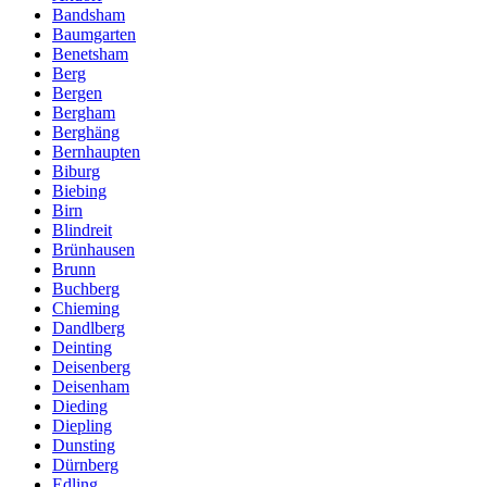
Bandsham
Baumgarten
Benetsham
Berg
Bergen
Bergham
Berghäng
Bernhaupten
Biburg
Biebing
Birn
Blindreit
Brünhausen
Brunn
Buchberg
Chieming
Dandlberg
Deinting
Deisenberg
Deisenham
Dieding
Diepling
Dunsting
Dürnberg
Edling