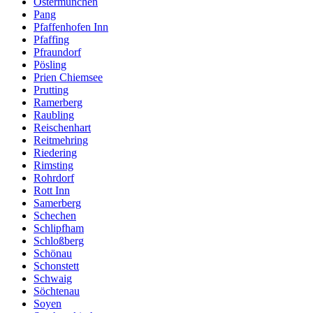
Ostermünchen
Pang
Pfaffenhofen Inn
Pfaffing
Pfraundorf
Pösling
Prien Chiemsee
Prutting
Ramerberg
Raubling
Reischenhart
Reitmehring
Riedering
Rimsting
Rohrdorf
Rott Inn
Samerberg
Schechen
Schlipfham
Schloßberg
Schönau
Schonstett
Schwaig
Söchtenau
Soyen