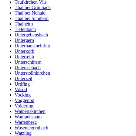
Taufkirchen Vils
Thal bei Grünbach
Thal bei Nehaid
Thal bei Schiltern
Thalheim
Tiefenbach
Untergebensbach
Untergern
Unterhausmehring
Unterkorb
Unterreith
Unterschiltern
Unterseebach
Unterstollnkirchen
Unterzeil
Urtlfing
Vilsöd
Vocking
Voggenöd
Voldering
Walpertskirchen
Wampeltsham
Wartenberg
Wasentegernbach
Watzling