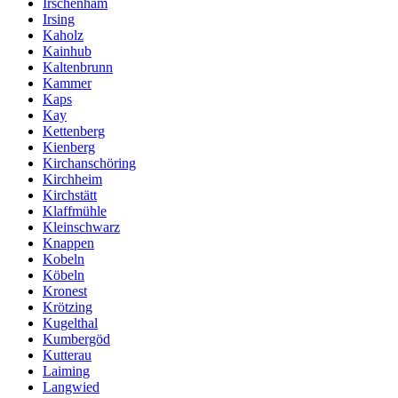
Irschenham
Irsing
Kaholz
Kainhub
Kaltenbrunn
Kammer
Kaps
Kay
Kettenberg
Kienberg
Kirchanschöring
Kirchheim
Kirchstätt
Klaffmühle
Kleinschwarz
Knappen
Kobeln
Köbeln
Kronest
Krötzing
Kugelthal
Kumbergöd
Kutterau
Laiming
Langwied