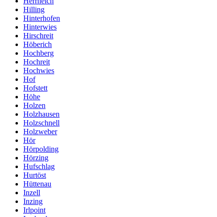
Herrneich
Hilling
Hinterhofen
Hinterwies
Hirschreit
Höberich
Hochberg
Hochreit
Hochwies
Hof
Hofstett
Höhe
Holzen
Holzhausen
Holzschnell
Holzweber
Hör
Hörpolding
Hörzing
Hufschlag
Hurtöst
Hüttenau
Inzell
Inzing
Irlpoint