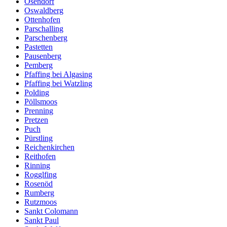
Osendorf
Oswaldberg
Ottenhofen
Parschalling
Parschenberg
Pastetten
Pausenberg
Pemberg
Pfaffing bei Algasing
Pfaffing bei Watzling
Polding
Pöllsmoos
Prenning
Pretzen
Puch
Pürstling
Reichenkirchen
Reithofen
Rinning
Rogglfing
Rosenöd
Rumberg
Rutzmoos
Sankt Colomann
Sankt Paul