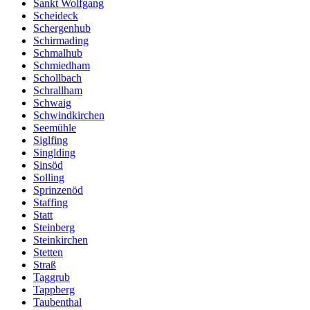
Sankt Wolfgang
Scheideck
Schergenhub
Schirmading
Schmalhub
Schmiedham
Schollbach
Schrallham
Schwaig
Schwindkirchen
Seemühle
Siglfing
Singlding
Sinsöd
Solling
Sprinzenöd
Staffing
Statt
Steinberg
Steinkirchen
Stetten
Straß
Taggrub
Tappberg
Taubenthal