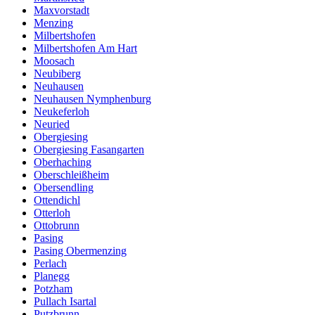
Maxvorstadt
Menzing
Milbertshofen
Milbertshofen Am Hart
Moosach
Neubiberg
Neuhausen
Neuhausen Nymphenburg
Neukeferloh
Neuried
Obergiesing
Obergiesing Fasangarten
Oberhaching
Oberschleißheim
Obersendling
Ottendichl
Otterloh
Ottobrunn
Pasing
Pasing Obermenzing
Perlach
Planegg
Potzham
Pullach Isartal
Putzbrunn