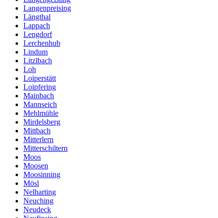
Langenpreising
Längthal
Lappach
Lengdorf
Lerchenhub
Lindum
Litzlbach
Loh
Loiperstätt
Loipfering
Mainbach
Mannseich
Mehlmühle
Mirdelsberg
Mittbach
Mitterlern
Mitterschiltern
Moos
Moosen
Moosinning
Mösl
Nelharting
Neuching
Neudeck