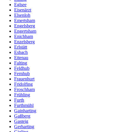
Eglsee
Eisenärzt
Elsenloh
Emertsham
Engelsberg
Engertsham
Enichham
Enzelsberg
Erlstätt
Esbach
Ettenau
Falting
Feldhub
Fernhub
Frauenhurt
Fridolfing
Froschham
Frühling
Furth
Furthmühl
Gainharting
Gaßberg
Gasteig
Gerharting
Gigling