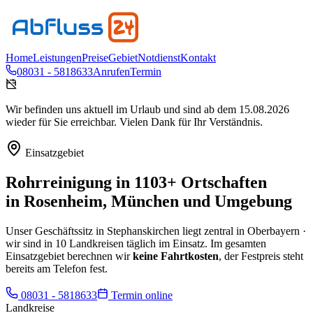
Home
Leistungen
Preise
Gebiet
Notdienst
Kontakt
08031 - 5818633
Anrufen
Termin
Wir befinden uns aktuell im Urlaub und sind ab dem 15.08.2026
wieder für Sie erreichbar. Vielen Dank für Ihr Verständnis.
Einsatzgebiet
Rohrreinigung in
1103
+ Ortschaften
in
Rosenheim, München und Umgebung
Unser Geschäftssitz in
Stephanskirchen
liegt zentral in Oberbayern ·
wir sind in
10
Landkreisen täglich im Einsatz. Im gesamten
Einsatzgebiet berechnen wir
keine Fahrtkosten
, der Festpreis steht
bereits am Telefon fest.
08031 - 5818633
Termin online
Landkreise