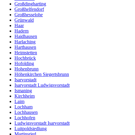
Großdingharting
Großhelfendorf
Großhesselohe
Grünwald
Haar
Hadern
Haidhausen
Harlaching
Harthausen
Heimstetten
Hochbrück
Hofolding
Hohenbrunn
Höhenkirchen Siegertsbrunn
Isarvorstadt
Isarvorstadt Ludwigsvorstadt
Ismaning
Kirchheim
Laim
Lochham
Lochhausen
Lochhofen
Ludwigsvorstadt Isarvorstadt
Luitpoldsiedlung
Martinsried