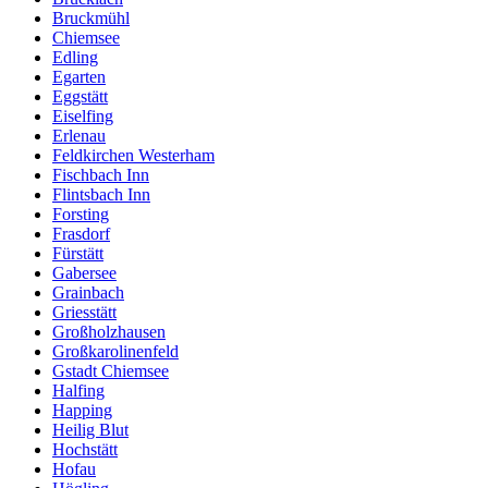
Bruckmühl
Chiemsee
Edling
Egarten
Eggstätt
Eiselfing
Erlenau
Feldkirchen Westerham
Fischbach Inn
Flintsbach Inn
Forsting
Frasdorf
Fürstätt
Gabersee
Grainbach
Griesstätt
Großholzhausen
Großkarolinenfeld
Gstadt Chiemsee
Halfing
Happing
Heilig Blut
Hochstätt
Hofau