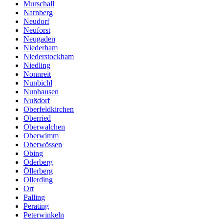
Murschall
Narnberg
Neudorf
Neuforst
Neugaden
Niederham
Niederstockham
Niedling
Nonnreit
Nunbichl
Nunhausen
Nußdorf
Oberfeldkirchen
Oberried
Oberwalchen
Oberwimm
Oberwössen
Obing
Oderberg
Öllerberg
Ollerding
Ort
Palling
Perating
Peterwinkeln