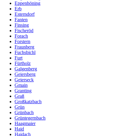
Eppenhöning
Erb
Esterndorf
Fanten
Finsing
Fischeröd
Forach
Forstern
Fraunberg
Fuchsbichl
Furt
Fürtholz
Galgenberg
Geiersberg
Geierseck
Gmain
Granting
Graß
Großkatzbach
Grün
Grünbach
Grüntegernbach
Haagmaier
Haid
Haidach