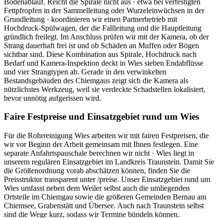
Bodenablauf. Reicht die Spirale nicht aus · etwa bei verfestigten
Fettpfropfen in der Sammelleitung oder Wurzeleinwüchsen in der
Grundleitung · koordinieren wir einen Partnerbetrieb mit
Hochdruck-Spülwagen, der die Fallleitung und die Hauptleitung
gründlich freilegt. Im Anschluss prüfen wir mit der Kamera, ob der
Strang dauerhaft frei ist und ob Schäden an Muffen oder Bögen
sichtbar sind. Diese Kombination aus Spirale, Hochdruck nach
Bedarf und Kamera-Inspektion deckt in Wies sieben Endabflüsse
und vier Strangtypen ab. Gerade in den verwinkelten
Bestandsgebäuden des Chiemgaus zeigt sich die Kamera als
nützlichstes Werkzeug, weil sie verdeckte Schadstellen lokalisiert,
bevor unnötig aufgerissen wird.
Faire Festpreise und Einsatzgebiet rund um Wies
Für die Rohrreinigung Wies arbeiten wir mit fairen Festpreisen, die
wir vor Beginn der Arbeit gemeinsam mit Ihnen festlegen. Eine
separate Anfahrtspauschale berechnen wir nicht · Wies liegt in
unserem regulären Einsatzgebiet im Landkreis Traunstein. Damit Sie
die Größenordnung vorab abschätzen können, finden Sie die
Preisstruktur transparent unter /preise. Unser Einsatzgebiet rund um
Wies umfasst neben dem Weiler selbst auch die umliegenden
Ortsteile im Chiemgau sowie die größeren Gemeinden Bernau am
Chiemsee, Grabenstätt und Übersee. Auch nach Traunstein selbst
sind die Wege kurz, sodass wir Termine bündeln können.