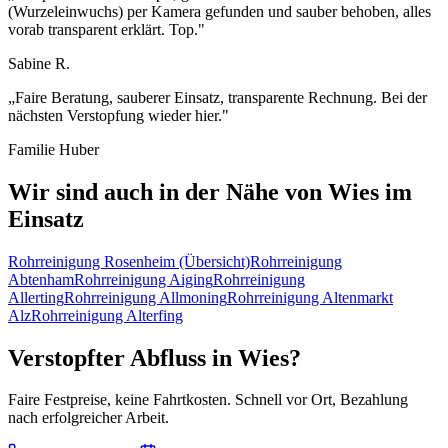
(Wurzeleinwuchs) per Kamera gefunden und sauber behoben, alles
vorab transparent erklärt. Top.
"
Sabine R.
„
Faire Beratung, sauberer Einsatz, transparente Rechnung. Bei der
nächsten Verstopfung wieder hier.
"
Familie Huber
Wir sind auch in der Nähe von
Wies
im
Einsatz
Rohrreinigung
Rosenheim
(Übersicht)
Rohrreinigung
Abtenham
Rohrreinigung
Aiging
Rohrreinigung
Allerting
Rohrreinigung
Allmoning
Rohrreinigung
Altenmarkt
Alz
Rohrreinigung
Alterfing
Verstopfter Abfluss in
Wies
?
Faire Festpreise, keine Fahrtkosten. Schnell vor Ort, Bezahlung
nach erfolgreicher Arbeit.