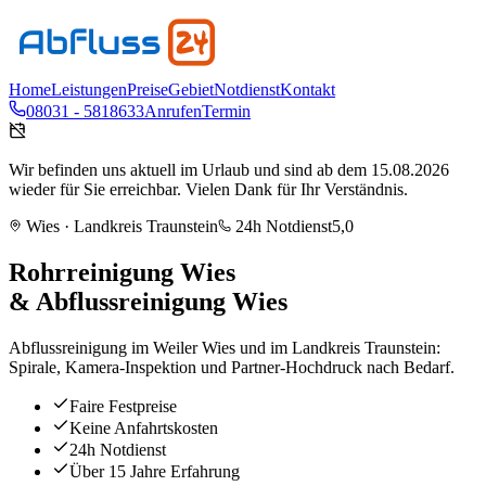
Home
Leistungen
Preise
Gebiet
Notdienst
Kontakt
08031 - 5818633
Anrufen
Termin
Wir befinden uns aktuell im Urlaub und sind ab dem 15.08.2026
wieder für Sie erreichbar. Vielen Dank für Ihr Verständnis.
Wies
· Landkreis
Traunstein
24h Notdienst
5,0
Rohrreinigung
Wies
& Abflussreinigung
Wies
Abflussreinigung im Weiler Wies und im Landkreis Traunstein:
Spirale, Kamera-Inspektion und Partner-Hochdruck nach Bedarf.
Faire Festpreise
Keine Anfahrtskosten
24h Notdienst
Über 15 Jahre Erfahrung