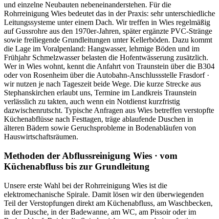
und einzelne Neubauten nebeneinanderstehen. Für die
Rohrreinigung Wies bedeutet das in der Praxis: sehr unterschiedliche
Leitungssysteme unter einem Dach. Wir treffen in Wies regelmäßig
auf Gussrohre aus den 1970er-Jahren, später ergänzte PVC-Stränge
sowie freiliegende Grundleitungen unter Kellerböden. Dazu kommt
die Lage im Voralpenland: Hangwasser, lehmige Böden und im
Frühjahr Schmelzwasser belasten die Hofentwässerung zusätzlich.
Wer in Wies wohnt, kennt die Anfahrt von Traunstein über die B304
oder von Rosenheim über die Autobahn-Anschlussstelle Frasdorf ·
wir nutzen je nach Tageszeit beide Wege. Die kurze Strecke aus
Stephanskirchen erlaubt uns, Termine im Landkreis Traunstein
verlässlich zu takten, auch wenn ein Notdienst kurzfristig
dazwischenrutscht. Typische Anfragen aus Wies betreffen verstopfte
Küchenabflüsse nach Festtagen, träge ablaufende Duschen in
älteren Bädern sowie Geruchsprobleme in Bodenabläufen von
Hauswirtschaftsräumen.
Methoden der Abflussreinigung Wies · vom
Küchenabfluss bis zur Grundleitung
Unsere erste Wahl bei der Rohrreinigung Wies ist die
elektromechanische Spirale. Damit lösen wir den überwiegenden
Teil der Verstopfungen direkt am Küchenabfluss, am Waschbecken,
in der Dusche, in der Badewanne, am WC, am Pissoir oder im