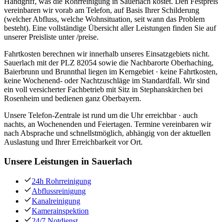
Handgriff, was die Rohrreinigung in Sauerlach kostet. Den Festpreis
vereinbaren wir vorab am Telefon, auf Basis Ihrer Schilderung
(welcher Abfluss, welche Wohnsituation, seit wann das Problem
besteht). Eine vollständige Übersicht aller Leistungen finden Sie auf
unserer Preisliste unter /preise.
Fahrtkosten berechnen wir innerhalb unseres Einsatzgebiets nicht.
Sauerlach mit der PLZ 82054 sowie die Nachbarorte Oberhaching,
Baierbrunn und Brunnthal liegen im Kerngebiet · keine Fahrtkosten,
keine Wochenend- oder Nachtzuschläge im Standardfall. Wir sind
ein voll versicherter Fachbetrieb mit Sitz in Stephanskirchen bei
Rosenheim und bedienen ganz Oberbayern.
Unsere Telefon-Zentrale ist rund um die Uhr erreichbar · auch
nachts, an Wochenenden und Feiertagen. Termine vereinbaren wir
nach Absprache und schnellstmöglich, abhängig von der aktuellen
Auslastung und Ihrer Erreichbarkeit vor Ort.
Unsere Leistungen in
Sauerlach
24h Rohrreinigung
Abflussreinigung
Kanalreinigung
Kamerainspektion
24/7 Notdienst