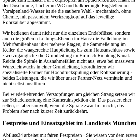
der Duschrinne, Tücher im WC und kalkbedingte Engstellen im
Voralpenland-Wasser ist sie die saubere Wahl · mechanisch, ohne
Chemie, mit passendem Werkzeugkopf auf das jeweilige
Rohrkaliber abgestimmt.
Wir bedienen damit nicht nur die einzelnen Endabflüsse, sondern
auch die größeren Leitungs-Ebenen im Haus: die Fallleitung im
Mehrfamilienhaus über mehrere Etagen, die Sammelleitung im
Keller, die waagerechte Hauptleitung bis zum Hausanschluss sowie
· wo zugänglich · die Grundleitung im Erdreich Richtung Kanal.
Reicht die Spirale in Ausnahmefällen nicht aus, etwa bei massivem
Wurzeleinwuchs in einer Grundleitung, koordinieren wir
spezialisierte Partner für Hochdruckspülung oder Rohrsanierung ·
beides Leistungen, die wir über unser Partner-Netz vermitteln und
nicht selbst ausführen.
Bei wiederkehrenden Verstopfungen am gleichen Strang setzen wir
zur Schadensortung eine Kamerainspektion ein. Das passiert eher
selten, ist aber sinnvoll, wenn die Spirale zwar frei macht, das
Problem aber nach kurzer Zeit zurückkehrt.
Festpreise und Einsatzgebiet im Landkreis München
Abfluss24 arbeitet mit fairen Festpreisen · Sie wissen vor dem ersten