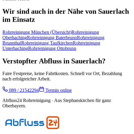
Wir sind auch in der Nähe von
Sauerlach
im Einsatz
Rohrreinigung
München
(Übersicht)
Rohrreinigung
Oberhaching
Rohrreinigung
Baierbrunn
Rohrreinigung
Brunnthal
Rohrreinigung
Taufkirchen
Rohrreinigung
Unterhaching
Rohrreinigung
Ottobrunn
Verstopfter Abfluss in
Sauerlach
?
Faire Festpreise, keine Fahrtkosten. Schnell vor Ort, Bezahlung
nach erfolgreicher Arbeit.
089 / 21542294
Termin online
Abfluss24 Rohrreinigung
· Aus Stephanskirchen für ganz
Oberbayern.