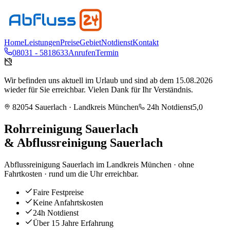
Home
Leistungen
Preise
Gebiet
Notdienst
Kontakt
08031 - 5818633
Anrufen
Termin
Wir befinden uns aktuell im Urlaub und sind ab dem 15.08.2026
wieder für Sie erreichbar. Vielen Dank für Ihr Verständnis.
82054
Sauerlach
· Landkreis
München
24h Notdienst
5,0
Rohrreinigung
Sauerlach
& Abflussreinigung
Sauerlach
Abflussreinigung Sauerlach im Landkreis München · ohne
Fahrtkosten · rund um die Uhr erreichbar.
Faire Festpreise
Keine Anfahrtskosten
24h Notdienst
Über 15 Jahre Erfahrung