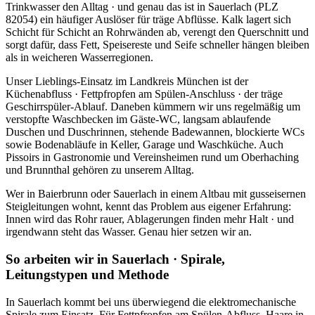
Trinkwasser den Alltag · und genau das ist in Sauerlach (PLZ
82054) ein häufiger Auslöser für träge Abflüsse. Kalk lagert sich
Schicht für Schicht an Rohrwänden ab, verengt den Querschnitt und
sorgt dafür, dass Fett, Speisereste und Seife schneller hängen bleiben
als in weicheren Wasserregionen.
Unser Lieblings-Einsatz im Landkreis München ist der
Küchenabfluss · Fettpfropfen am Spülen-Anschluss · der träge
Geschirrspüler-Ablauf. Daneben kümmern wir uns regelmäßig um
verstopfte Waschbecken im Gäste-WC, langsam ablaufende
Duschen und Duschrinnen, stehende Badewannen, blockierte WCs
sowie Bodenabläufe in Keller, Garage und Waschküche. Auch
Pissoirs in Gastronomie und Vereinsheimen rund um Oberhaching
und Brunnthal gehören zu unserem Alltag.
Wer in Baierbrunn oder Sauerlach in einem Altbau mit gusseisernen
Steigleitungen wohnt, kennt das Problem aus eigener Erfahrung:
Innen wird das Rohr rauer, Ablagerungen finden mehr Halt · und
irgendwann steht das Wasser. Genau hier setzen wir an.
So arbeiten wir in Sauerlach · Spirale,
Leitungstypen und Methode
In Sauerlach kommt bei uns überwiegend die elektromechanische
Spirale zum Einsatz. Für Fettpfropfen am Spülen-Abfluss, Haare in