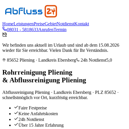
Home
Leistungen
Preise
Gebiet
Notdienst
Kontakt
08031 - 5818633
Anrufen
Termin
Wir befinden uns aktuell im Urlaub und sind ab dem 15.08.2026
wieder für Sie erreichbar. Vielen Dank für Ihr Verständnis.
85652
Pliening
· Landkreis
Ebersberg
24h Notdienst
5,0
Rohrreinigung
Pliening
& Abflussreinigung
Pliening
Abflussreinigung Pliening · Landkreis Ebersberg · PLZ 85652 ·
schnellstmöglich vor Ort, kurzfristig erreichbar.
Faire Festpreise
Keine Anfahrtskosten
24h Notdienst
Über 15 Jahre Erfahrung