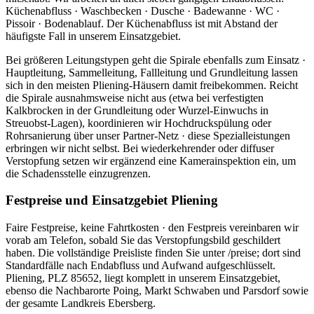
Küchenabfluss · Waschbecken · Dusche · Badewanne · WC ·
Pissoir · Bodenablauf. Der Küchenabfluss ist mit Abstand der
häufigste Fall in unserem Einsatzgebiet.
Bei größeren Leitungstypen geht die Spirale ebenfalls zum Einsatz ·
Hauptleitung, Sammelleitung, Fallleitung und Grundleitung lassen
sich in den meisten Pliening-Häusern damit freibekommen. Reicht
die Spirale ausnahmsweise nicht aus (etwa bei verfestigten
Kalkbrocken in der Grundleitung oder Wurzel-Einwuchs in
Streuobst-Lagen), koordinieren wir Hochdruckspülung oder
Rohrsanierung über unser Partner-Netz · diese Spezialleistungen
erbringen wir nicht selbst. Bei wiederkehrender oder diffuser
Verstopfung setzen wir ergänzend eine Kamerainspektion ein, um
die Schadensstelle einzugrenzen.
Festpreise und Einsatzgebiet Pliening
Faire Festpreise, keine Fahrtkosten · den Festpreis vereinbaren wir
vorab am Telefon, sobald Sie das Verstopfungsbild geschildert
haben. Die vollständige Preisliste finden Sie unter /preise; dort sind
Standardfälle nach Endabfluss und Aufwand aufgeschlüsselt.
Pliening, PLZ 85652, liegt komplett in unserem Einsatzgebiet,
ebenso die Nachbarorte Poing, Markt Schwaben und Parsdorf sowie
der gesamte Landkreis Ebersberg.