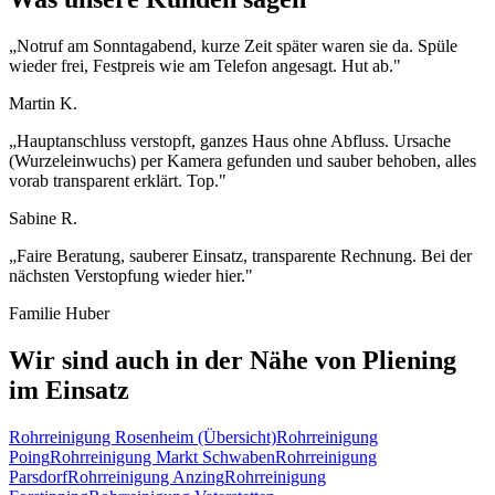
„
Notruf am Sonntagabend, kurze Zeit später waren sie da. Spüle
wieder frei, Festpreis wie am Telefon angesagt. Hut ab.
"
Martin K.
„
Hauptanschluss verstopft, ganzes Haus ohne Abfluss. Ursache
(Wurzeleinwuchs) per Kamera gefunden und sauber behoben, alles
vorab transparent erklärt. Top.
"
Sabine R.
„
Faire Beratung, sauberer Einsatz, transparente Rechnung. Bei der
nächsten Verstopfung wieder hier.
"
Familie Huber
Wir sind auch in der Nähe von
Pliening
im Einsatz
Rohrreinigung
Rosenheim
(Übersicht)
Rohrreinigung
Poing
Rohrreinigung
Markt Schwaben
Rohrreinigung
Parsdorf
Rohrreinigung
Anzing
Rohrreinigung