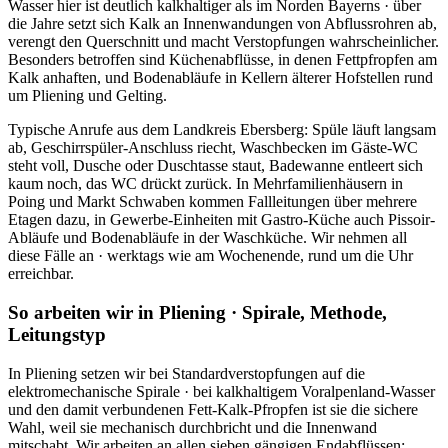
Wasser hier ist deutlich kalkhaltiger als im Norden Bayerns · über
die Jahre setzt sich Kalk an Innenwandungen von Abflussrohren ab,
verengt den Querschnitt und macht Verstopfungen wahrscheinlicher.
Besonders betroffen sind Küchenabflüsse, in denen Fettpfropfen am
Kalk anhaften, und Bodenabläufe in Kellern älterer Hofstellen rund
um Pliening und Gelting.
Typische Anrufe aus dem Landkreis Ebersberg: Spüle läuft langsam
ab, Geschirrspüler-Anschluss riecht, Waschbecken im Gäste-WC
steht voll, Dusche oder Duschtasse staut, Badewanne entleert sich
kaum noch, das WC drückt zurück. In Mehrfamilienhäusern in
Poing und Markt Schwaben kommen Fallleitungen über mehrere
Etagen dazu, in Gewerbe-Einheiten mit Gastro-Küche auch Pissoir-
Abläufe und Bodenabläufe in der Waschküche. Wir nehmen all
diese Fälle an · werktags wie am Wochenende, rund um die Uhr
erreichbar.
So arbeiten wir in Pliening · Spirale, Methode,
Leitungstyp
In Pliening setzen wir bei Standardverstopfungen auf die
elektromechanische Spirale · bei kalkhaltigem Voralpenland-Wasser
und den damit verbundenen Fett-Kalk-Pfropfen ist sie die sichere
Wahl, weil sie mechanisch durchbricht und die Innenwand
mitschabt. Wir arbeiten an allen sieben gängigen Endabflüssen: