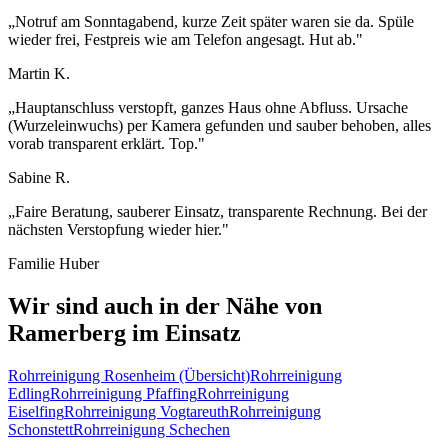
„
Notruf am Sonntagabend, kurze Zeit später waren sie da. Spüle
wieder frei, Festpreis wie am Telefon angesagt. Hut ab.
"
Martin K.
„
Hauptanschluss verstopft, ganzes Haus ohne Abfluss. Ursache
(Wurzeleinwuchs) per Kamera gefunden und sauber behoben, alles
vorab transparent erklärt. Top.
"
Sabine R.
„
Faire Beratung, sauberer Einsatz, transparente Rechnung. Bei der
nächsten Verstopfung wieder hier.
"
Familie Huber
Wir sind auch in der Nähe von
Ramerberg
im Einsatz
Rohrreinigung
Rosenheim
(Übersicht)
Rohrreinigung
Edling
Rohrreinigung
Pfaffing
Rohrreinigung
Eiselfing
Rohrreinigung
Vogtareuth
Rohrreinigung
Schonstett
Rohrreinigung
Schechen