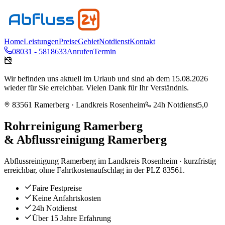
Home
Leistungen
Preise
Gebiet
Notdienst
Kontakt
08031 - 5818633
Anrufen
Termin
Wir befinden uns aktuell im Urlaub und sind ab dem 15.08.2026
wieder für Sie erreichbar. Vielen Dank für Ihr Verständnis.
83561
Ramerberg
· Landkreis
Rosenheim
24h Notdienst
5,0
Rohrreinigung
Ramerberg
& Abflussreinigung
Ramerberg
Abflussreinigung Ramerberg im Landkreis Rosenheim · kurzfristig
erreichbar, ohne Fahrtkostenaufschlag in der PLZ 83561.
Faire Festpreise
Keine Anfahrtskosten
24h Notdienst
Über 15 Jahre Erfahrung