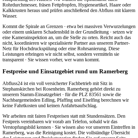
Rohrdurchmesser, fräsen Fettpfropfen, Hygieneartikel, Haare oder
Kalkkrusten heraus und prüfen anschließend den Abfluss mit klarem
Wasser.
Kommt die Spirale an Grenzen · etwa bei massiven Verwurzelungen
oder einem unklaren Schadensbild in der Grundleitung · setzen wir
eine Kamerainspektion an, um die Stelle zu orten. Reicht auch das
nicht, koordinieren wir spezialisierte Partner aus unserem Partner-
Netz für Hochdruckspülung oder eine Rohrsanierung. Diese
Leistungen erbringen wir nicht selbst, sondern vermitteln sie
transparent · Sie wissen vorher, wer wann kommt.
Festpreise und Einsatzgebiet rund um Ramerberg
Abfluss24 ist ein voll versicherter Fachbetrieb mit Sitz in
Stephanskirchen bei Rosenheim. Ramerberg gehört direkt zu
unserem Stamm-Einsatzgebiet · für die PLZ 83561 sowie die
Nachbargemeinden Edling, Pfaffing und Eiselfing berechnen wir
keine Fahrtkosten und keinen Anfahrtsaufschlag.
Wir arbeiten mit fairen Festpreisen statt mit Stundensätzen. Den
Festpreis vereinbaren wir vorab am Telefon, sobald wir das
Verstopfungsbild kennen · Sie wissen also vor unserem Eintreffen in
Ramerberg, was die Reinigung kostet. Die vollständige Übersicht