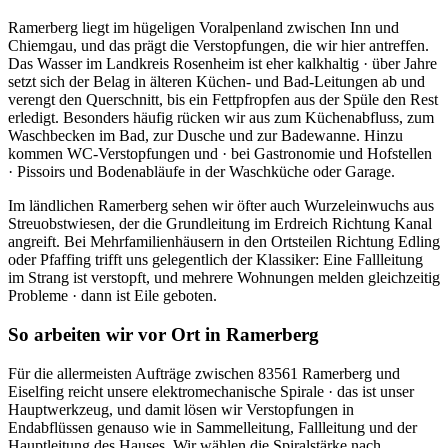
Ramerberg liegt im hügeligen Voralpenland zwischen Inn und
Chiemgau, und das prägt die Verstopfungen, die wir hier antreffen.
Das Wasser im Landkreis Rosenheim ist eher kalkhaltig · über Jahre
setzt sich der Belag in älteren Küchen- und Bad-Leitungen ab und
verengt den Querschnitt, bis ein Fettpfropfen aus der Spüle den Rest
erledigt. Besonders häufig rücken wir aus zum Küchenabfluss, zum
Waschbecken im Bad, zur Dusche und zur Badewanne. Hinzu
kommen WC-Verstopfungen und · bei Gastronomie und Hofstellen
· Pissoirs und Bodenabläufe in der Waschküche oder Garage.
Im ländlichen Ramerberg sehen wir öfter auch Wurzeleinwuchs aus
Streuobstwiesen, der die Grundleitung im Erdreich Richtung Kanal
angreift. Bei Mehrfamilienhäusern in den Ortsteilen Richtung Edling
oder Pfaffing trifft uns gelegentlich der Klassiker: Eine Fallleitung
im Strang ist verstopft, und mehrere Wohnungen melden gleichzeitig
Probleme · dann ist Eile geboten.
So arbeiten wir vor Ort in Ramerberg
Für die allermeisten Aufträge zwischen 83561 Ramerberg und
Eiselfing reicht unsere elektromechanische Spirale · das ist unser
Hauptwerkzeug, und damit lösen wir Verstopfungen in
Endabflüssen genauso wie in Sammelleitung, Fallleitung und der
Hauptleitung des Hauses. Wir wählen die Spiralstärke nach