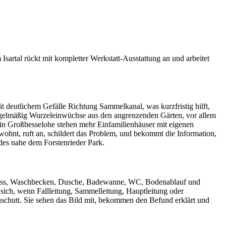
sartal rückt mit kompletter Werkstatt-Ausstattung an und arbeitet
t deutlichem Gefälle Richtung Sammelkanal, was kurzfristig hilft,
regelmäßig Wurzeleinwüchse aus den angrenzenden Gärten, vor allem
 in Großhesselohe stehen mehr Einfamilienhäuser mit eigenen
wohnt, ruft an, schildert das Problem, und bekommt die Information,
des nahe dem Forstenrieder Park.
abfluss, Waschbecken, Dusche, Badewanne, WC, Bodenablauf und
 sich, wenn Fallleitung, Sammelleitung, Hauptleitung oder
auschutt. Sie sehen das Bild mit, bekommen den Befund erklärt und