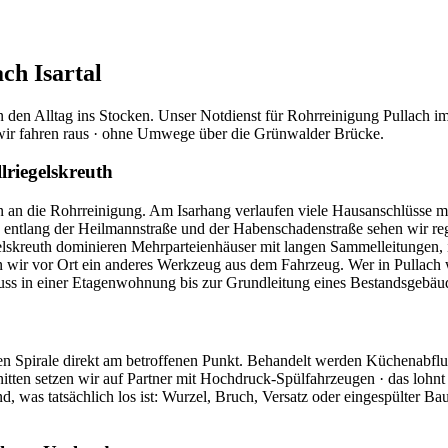
ach Isartal
 den Alltag ins Stocken. Unser Notdienst für Rohrreinigung Pullach im I
h, wir fahren raus · ohne Umwege über die Grünwalder Brücke.
lriegelskreuth
n an die Rohrreinigung. Am Isarhang verlaufen viele Hausanschlüsse mi
en entlang der Heilmannstraße und der Habenschadenstraße sehen wir 
gelskreuth dominieren Mehrparteienhäuser mit langen Sammelleitungen,
en wir vor Ort ein anderes Werkzeug aus dem Fahrzeug. Wer in Pullach 
uss in einer Etagenwohnung bis zur Grundleitung eines Bestandsgebäu
ischen Spirale direkt am betroffenen Punkt. Behandelt werden Küchen
nitten setzen wir auf Partner mit Hochdruck-Spülfahrzeugen · das lohnt
d, was tatsächlich los ist: Wurzel, Bruch, Versatz oder eingespülter B