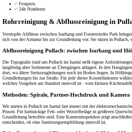
Festpreis
24h Notdienst
Rohrreinigung & Abflussreinigung in
Pull
Verstopfte Abflüsse zwischen Isarhang und Forstenrieder Park bringen
sich von der Armatur bis zur Grundleitung vor. Sie sitzen in Pullac
Abflussreinigung Pullach: zwischen Isarhang und Höl
Die Topografie rund um Pullach im Isartal stellt eigene Anforderunge
langfristig aber Sedimente an Übergängen ablagert. In den Hanglag
dort, wo ältere Steinzeugleitungen noch im Boden liegen. In Höllrie
Grundleitungen bis zur Straße. Für jede dieser Konstellationen wähl
welches Vorgehen am Standort sinnvoll ist · vom kleinen Küchenabfl
Methoden: Spirale, Partner-Hochdruck und Kamera
Wir starten in Pullach im Isartal fast immer mit der elektromechan
Pissoir. Für hartnäckige Fett- oder Wurzelbeläge in größeren Quersch
Grundleitung betroffen sind. Eine Kamerainspektion zeigt anschließen
entscheiden, ob eine Sanierungsempfehlung sinnvoll ist.