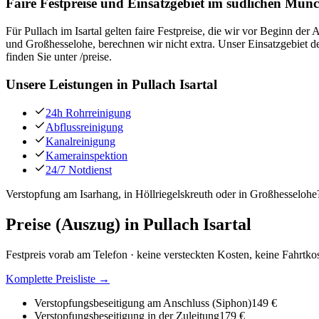
Faire Festpreise und Einsatzgebiet im südlichen Mü
Für Pullach im Isartal gelten faire Festpreise, die wir vor Beginn d
und Großhesselohe, berechnen wir nicht extra. Unser Einsatzgebiet de
finden Sie unter /preise.
Unsere Leistungen in
Pullach Isartal
24h Rohrreinigung
Abflussreinigung
Kanalreinigung
Kamerainspektion
24/7 Notdienst
Verstopfung am Isarhang, in Höllriegelskreuth oder in Großhesselohe?
Preise (Auszug) in
Pullach Isartal
Festpreis vorab am Telefon · keine versteckten Kosten, keine Fahrtko
Komplette Preisliste →
Verstopfungsbeseitigung am Anschluss (Siphon)
149 €
Verstopfungsbeseitigung in der Zuleitung
179 €