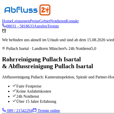
Home
Leistungen
Preise
Gebiet
Notdienst
Kontakt
08031 - 5818633
Anrufen
Termin
Wir befinden uns aktuell im Urlaub und sind ab dem 15.08.2026 wieder
Pullach Isartal
· Landkreis
München
24h Notdienst
5,0
Rohrreinigung
Pullach Isartal
& Abflussreinigung
Pullach Isartal
Abflussreinigung Pullach: Kamerainspektion, Spirale und Partner-H
Faire Festpreise
Keine Anfahrtskosten
24h Notdienst
Über 15 Jahre Erfahrung
089 / 21542294
Termin online