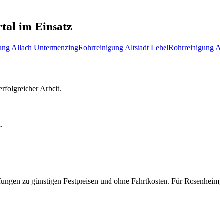
rtal
im Einsatz
gung
Allach Untermenzing
Rohrreinigung
Altstadt Lehel
Rohrreinigung
A
rfolgreicher Arbeit.
.
pfungen zu günstigen Festpreisen und ohne Fahrtkosten.
Für
Rosenheim