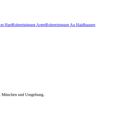
m Hart
Rohrreinigung
Arget
Rohrreinigung
Au Haidhausen
, München und Umgebung
.