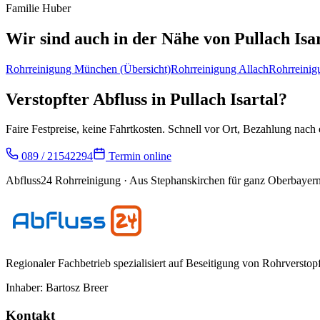
Familie Huber
Wir sind auch in der Nähe von
Pullach Isa
Rohrreinigung
München
(Übersicht)
Rohrreinigung
Allach
Rohrreini
Verstopfter Abfluss in
Pullach Isartal
?
Faire Festpreise, keine Fahrtkosten. Schnell vor Ort, Bezahlung nach e
089 / 21542294
Termin online
Abfluss24 Rohrreinigung
· Aus Stephanskirchen für ganz Oberbayern
Regionaler Fachbetrieb spezialisiert auf Beseitigung von Rohrversto
Inhaber:
Bartosz Breer
Kontakt