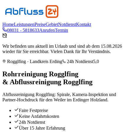
Home
Leistungen
Preise
Gebiet
Notdienst
Kontakt
08031 - 5818633
Anrufen
Termin
Wir befinden uns aktuell im Urlaub und sind ab dem 15.08.2026
wieder für Sie erreichbar. Vielen Dank für Ihr Verständnis.
Rogglfing
· Landkreis
Erding
24h Notdienst
5,0
Rohrreinigung
Rogglfing
& Abflussreinigung
Rogglfing
Abflussreinigung Rogglfing: Spirale, Kamera-Inspektion und
Partner-Hochdruck für den Weiler im Erdinger Holzland.
Faire Festpreise
Keine Anfahrtskosten
24h Notdienst
Über 15 Jahre Erfahrung