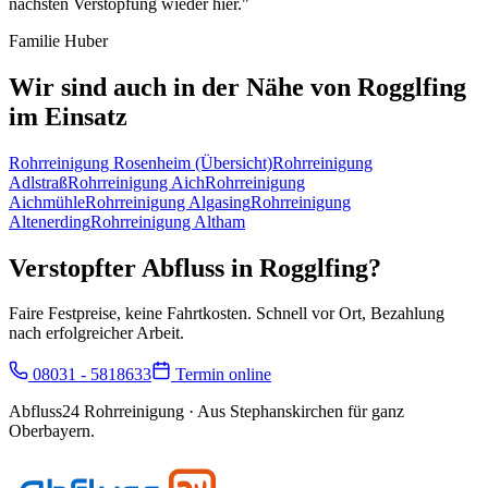
nächsten Verstopfung wieder hier.
"
Familie Huber
Wir sind auch in der Nähe von
Rogglfing
im Einsatz
Rohrreinigung
Rosenheim
(Übersicht)
Rohrreinigung
Adlstraß
Rohrreinigung
Aich
Rohrreinigung
Aichmühle
Rohrreinigung
Algasing
Rohrreinigung
Altenerding
Rohrreinigung
Altham
Verstopfter Abfluss in
Rogglfing
?
Faire Festpreise, keine Fahrtkosten. Schnell vor Ort, Bezahlung
nach erfolgreicher Arbeit.
08031 - 5818633
Termin online
Abfluss24 Rohrreinigung
· Aus Stephanskirchen für ganz
Oberbayern.