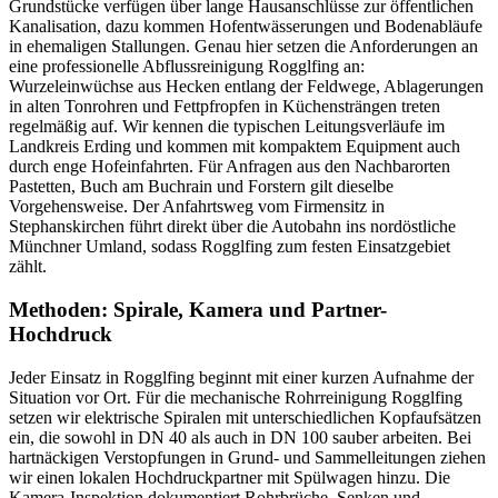
Grundstücke verfügen über lange Hausanschlüsse zur öffentlichen
Kanalisation, dazu kommen Hofentwässerungen und Bodenabläufe
in ehemaligen Stallungen. Genau hier setzen die Anforderungen an
eine professionelle Abflussreinigung Rogglfing an:
Wurzeleinwüchse aus Hecken entlang der Feldwege, Ablagerungen
in alten Tonrohren und Fettpfropfen in Küchensträngen treten
regelmäßig auf. Wir kennen die typischen Leitungsverläufe im
Landkreis Erding und kommen mit kompaktem Equipment auch
durch enge Hofeinfahrten. Für Anfragen aus den Nachbarorten
Pastetten, Buch am Buchrain und Forstern gilt dieselbe
Vorgehensweise. Der Anfahrtsweg vom Firmensitz in
Stephanskirchen führt direkt über die Autobahn ins nordöstliche
Münchner Umland, sodass Rogglfing zum festen Einsatzgebiet
zählt.
Methoden: Spirale, Kamera und Partner-
Hochdruck
Jeder Einsatz in Rogglfing beginnt mit einer kurzen Aufnahme der
Situation vor Ort. Für die mechanische Rohrreinigung Rogglfing
setzen wir elektrische Spiralen mit unterschiedlichen Kopfaufsätzen
ein, die sowohl in DN 40 als auch in DN 100 sauber arbeiten. Bei
hartnäckigen Verstopfungen in Grund- und Sammelleitungen ziehen
wir einen lokalen Hochdruckpartner mit Spülwagen hinzu. Die
Kamera-Inspektion dokumentiert Rohrbrüche, Senken und