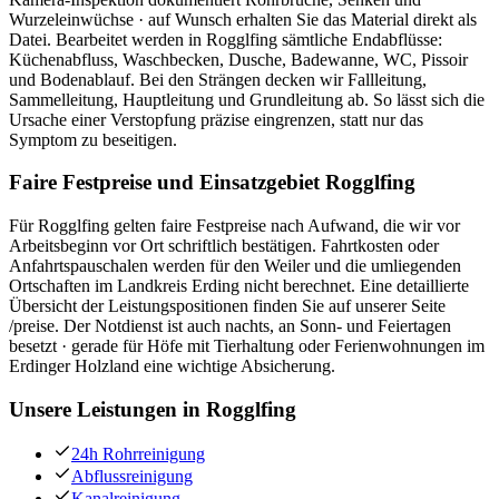
Wurzeleinwüchse · auf Wunsch erhalten Sie das Material direkt als
Datei. Bearbeitet werden in Rogglfing sämtliche Endabflüsse:
Küchenabfluss, Waschbecken, Dusche, Badewanne, WC, Pissoir
und Bodenablauf. Bei den Strängen decken wir Fallleitung,
Sammelleitung, Hauptleitung und Grundleitung ab. So lässt sich die
Ursache einer Verstopfung präzise eingrenzen, statt nur das
Symptom zu beseitigen.
Faire Festpreise und Einsatzgebiet Rogglfing
Für Rogglfing gelten faire Festpreise nach Aufwand, die wir vor
Arbeitsbeginn vor Ort schriftlich bestätigen. Fahrtkosten oder
Anfahrtspauschalen werden für den Weiler und die umliegenden
Ortschaften im Landkreis Erding nicht berechnet. Eine detaillierte
Übersicht der Leistungspositionen finden Sie auf unserer Seite
/preise. Der Notdienst ist auch nachts, an Sonn- und Feiertagen
besetzt · gerade für Höfe mit Tierhaltung oder Ferienwohnungen im
Erdinger Holzland eine wichtige Absicherung.
Unsere Leistungen in
Rogglfing
24h Rohrreinigung
Abflussreinigung
Kanalreinigung