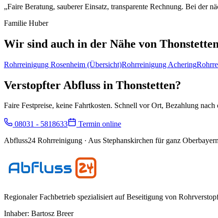
„
Faire Beratung, sauberer Einsatz, transparente Rechnung. Bei der nä
Familie Huber
Wir sind auch in der Nähe von
Thonstette
Rohrreinigung
Rosenheim
(Übersicht)
Rohrreinigung
Achering
Rohrre
Verstopfter Abfluss in
Thonstetten
?
Faire Festpreise, keine Fahrtkosten. Schnell vor Ort, Bezahlung nach e
08031 - 5818633
Termin online
Abfluss24 Rohrreinigung
· Aus Stephanskirchen für ganz Oberbayern
Regionaler Fachbetrieb spezialisiert auf Beseitigung von Rohrversto
Inhaber:
Bartosz Breer