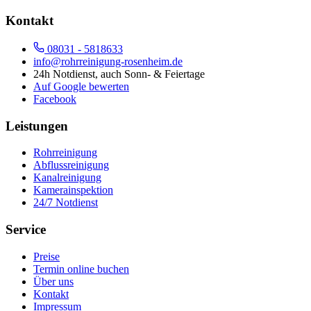
Kontakt
08031 - 5818633
info@rohrreinigung-rosenheim.de
24h Notdienst, auch Sonn- & Feiertage
Auf Google bewerten
Facebook
Leistungen
Rohrreinigung
Abflussreinigung
Kanalreinigung
Kamerainspektion
24/7 Notdienst
Service
Preise
Termin online buchen
Über uns
Kontakt
Impressum