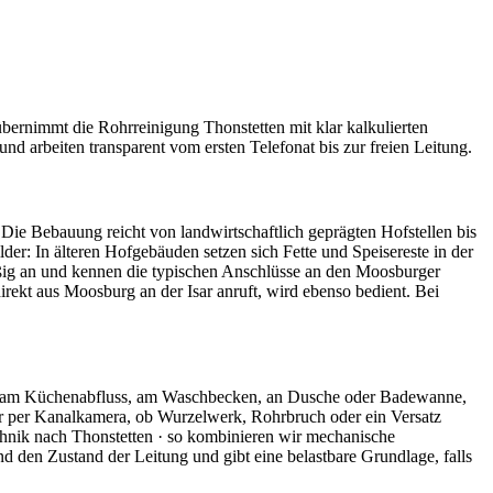
übernimmt die Rohrreinigung Thonstetten mit klar kalkulierten
 arbeiten transparent vom ersten Telefonat bis zur freien Leitung.
. Die Bebauung reicht von landwirtschaftlich geprägten Hofstellen bis
er: In älteren Hofgebäuden setzen sich Fette und Speisereste in der
ßig an und kennen die typischen Anschlüsse an den Moosburger
rekt aus Moosburg an der Isar anruft, wird ebenso bedient. Bei
direkt am Küchenabfluss, am Waschbecken, an Dusche oder Badewanne,
ir per Kanalkamera, ob Wurzelwerk, Rohrbruch oder ein Versatz
chnik nach Thonstetten · so kombinieren wir mechanische
 den Zustand der Leitung und gibt eine belastbare Grundlage, falls