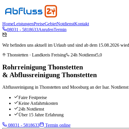
Home
Leistungen
Preise
Gebiet
Notdienst
Kontakt
08031 - 5818633
Anrufen
Termin
Wir befinden uns aktuell im Urlaub und sind ab dem 15.08.2026 wieder
Thonstetten
· Landkreis
Freising
24h Notdienst
5,0
Rohrreinigung
Thonstetten
& Abflussreinigung
Thonstetten
Abflussreinigung in Thonstetten und Moosburg an der Isar. Notdienst
Faire Festpreise
Keine Anfahrtskosten
24h Notdienst
Über 15 Jahre Erfahrung
08031 - 5818633
Termin online