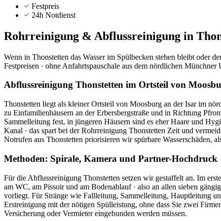
Festpreis
24h Notdienst
Rohrreinigung & Abflussreinigung in
Thon
Wenn in Thonstetten das Wasser im Spülbecken stehen bleibt oder der 
Festpreisen · ohne Anfahrtspauschale aus dem nördlichen Münchner Um
Abflussreinigung Thonstetten im Ortsteil von Moosb
Thonstetten liegt als kleiner Ortsteil von Moosburg an der Isar im nö
zu Einfamilienhäusern an der Erbersbergstraße und in Richtung Pfromb
Sammelleitung fest, in jüngeren Häusern sind es eher Haare und Hy
Kanal · das spart bei der Rohrreinigung Thonstetten Zeit und vermei
Notrufen aus Thonstetten priorisieren wir spürbare Wasserschäden, a
Methoden: Spirale, Kamera und Partner-Hochdruck
Für die Abflussreinigung Thonstetten setzen wir gestaffelt an. Im er
am WC, am Pissoir und am Bodenablauf · also an allen sieben gängig
vorliegt. Für Stränge wie Fallleitung, Sammelleitung, Hauptleitung 
Erstreinigung mit der nötigen Spülleistung, ohne dass Sie zwei Firm
Versicherung oder Vermieter eingebunden werden müssen.