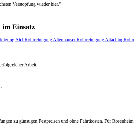
chsten Verstopfung wieder hier.
"
n
im Einsatz
inigung
Aich
Rohrreinigung
Altenhausen
Rohrreinigung
Attaching
Rohr
rfolgreicher Arbeit.
.
pfungen zu günstigen Festpreisen und ohne Fahrtkosten.
Für
Rosenheim