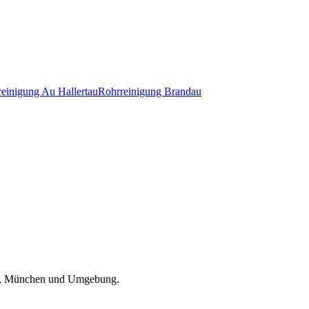
reinigung
Au Hallertau
Rohrreinigung
Brandau
, München und Umgebung
.