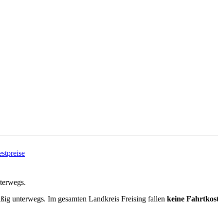
estpreise
nterwegs.
äßig unterwegs.
Im gesamten Landkreis
Freising
fallen
keine Fahrtkos