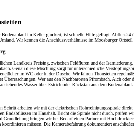
stetten
Bodenablauf im Keller gluckert, ist schnelle Hilfe gefragt. Abfluss24 
land. Wir kennen die Anschlussverhältnisse im Moosburger Ortsteil und
urg
rdlichen Landkreis Freising, zwischen Feldfluren und der Isarniederung
ach. Genau diese Mischung sorgt für unterschiedliche Verstopfungsbild
gienetücher im WC oder in der Dusche. Wir fahren Thonstetten regelmä
det Überraschungen. Wer aus den Nachbarorten Pfrombach, Aich oder di
lso stehendes Wasser über Estrich oder Rückstau aus dem Bodenablauf.
sten Schritt arbeiten wir mit der elektrischen Rohrreinigungsspirale 
en Endabflüssen im Haushalt. Bricht die Spirale nicht durch, prüfen w
und Grundleitung bringen wir bei Bedarf einen Partner mit Hochdruckte
en koordinieren müssen. Die Kamerabefahrung dokumentiert anschließend