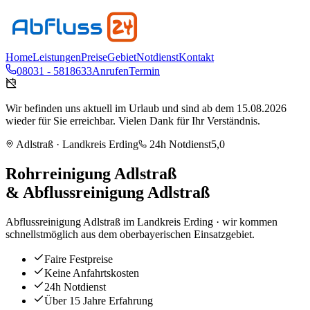
Home
Leistungen
Preise
Gebiet
Notdienst
Kontakt
08031 - 5818633
Anrufen
Termin
Wir befinden uns aktuell im Urlaub und sind ab dem 15.08.2026
wieder für Sie erreichbar. Vielen Dank für Ihr Verständnis.
Adlstraß
· Landkreis
Erding
24h Notdienst
5,0
Rohrreinigung
Adlstraß
& Abflussreinigung
Adlstraß
Abflussreinigung Adlstraß im Landkreis Erding · wir kommen
schnellstmöglich aus dem oberbayerischen Einsatzgebiet.
Faire Festpreise
Keine Anfahrtskosten
24h Notdienst
Über 15 Jahre Erfahrung