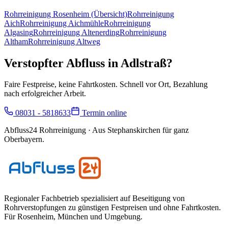
Rohrreinigung
Rosenheim
(Übersicht)
Rohrreinigung
Aich
Rohrreinigung
Aichmühle
Rohrreinigung
Algasing
Rohrreinigung
Altenerding
Rohrreinigung
Altham
Rohrreinigung
Altweg
Verstopfter Abfluss in
Adlstraß
?
Faire Festpreise, keine Fahrtkosten. Schnell vor Ort, Bezahlung
nach erfolgreicher Arbeit.
08031 - 5818633
Termin online
Abfluss24 Rohrreinigung
· Aus Stephanskirchen für ganz
Oberbayern.
Regionaler Fachbetrieb spezialisiert auf Beseitigung von
Rohrverstopfungen zu günstigen Festpreisen und ohne Fahrtkosten.
Für
Rosenheim, München und Umgebung
.