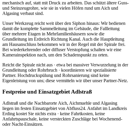
mechanisch auf, statt mit Druck zu arbeiten. Das schützt ältere Guss-
und Steinzeugrohre, wie sie in vielen Höfen rund um Aich und
Algasing verbaut sind.
Unser Werkzeug reicht weit über den Siphon hinaus: Wir bedienen
damit die komplette Sammelleitung im Gebäude, die Fallleitung
über mehrere Etagen in Mehrfamilienhäusern sowie die
Grundleitung im Erdreich Richtung Kanal. Auch die Hauptleitung
am Hausanschluss bekommen wir in der Regel mit der Spirale frei.
Bei wiederkehrender oder diffuser Verstopfung schalten wir eine
Kamerainspektion nach, um den Schadenspunkt zu orten.
Reicht die Spirale nicht aus · etwa bei massiver Verwurzelung in der
Grundleitung oder Rohrbruch · koordinieren wir spezialisierte
Partner. Hochdruckspülung und Rohrsanierung sind keine
Eigenleistung von uns; diese vermitteln wir über unser Partner-Netz.
Festpreise und Einsatzgebiet Adlstraß
Adlstraß und die Nachbarorte Aich, Aichmuehle und Algasing
liegen im festen Einsatzgebiet von Abfluss24. Anfahrt im Landkreis
Erding kostet Sie nichts extra · keine Fahrtkosten, keine
Anfahrtspauschale, keine versteckten Zuschläge bei Wochenend-
oder Nacht-Einsätzen.