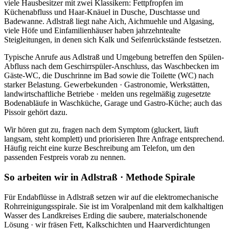
viele Hausbesitzer mit zwei Klassikern: Fettpfropfen im
Küchenabfluss und Haar-Knäuel in Dusche, Duschtasse und
Badewanne. Adlstraß liegt nahe Aich, Aichmuehle und Algasing,
viele Höfe und Einfamilienhäuser haben jahrzehntealte
Steigleitungen, in denen sich Kalk und Seifenrückstände festsetzen.
Typische Anrufe aus Adlstraß und Umgebung betreffen den Spülen-
Abfluss nach dem Geschirrspüler-Anschluss, das Waschbecken im
Gäste-WC, die Duschrinne im Bad sowie die Toilette (WC) nach
starker Belastung. Gewerbekunden · Gastronomie, Werkstätten,
landwirtschaftliche Betriebe · melden uns regelmäßig zugesetzte
Bodenabläufe in Waschküche, Garage und Gastro-Küche; auch das
Pissoir gehört dazu.
Wir hören gut zu, fragen nach dem Symptom (gluckert, läuft
langsam, steht komplett) und priorisieren Ihre Anfrage entsprechend.
Häufig reicht eine kurze Beschreibung am Telefon, um den
passenden Festpreis vorab zu nennen.
So arbeiten wir in Adlstraß · Methode Spirale
Für Endabflüsse in Adlstraß setzen wir auf die elektromechanische
Rohrreinigungsspirale. Sie ist im Voralpenland mit dem kalkhaltigen
Wasser des Landkreises Erding die saubere, materialschonende
Lösung · wir fräsen Fett, Kalkschichten und Haarverdichtungen