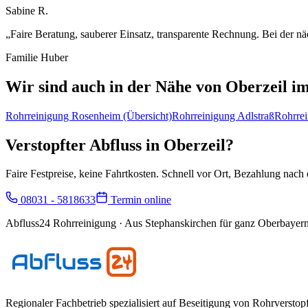
Sabine R.
„
Faire Beratung, sauberer Einsatz, transparente Rechnung. Bei der nä
Familie Huber
Wir sind auch in der Nähe von
Oberzeil
im
Rohrreinigung
Rosenheim
(Übersicht)
Rohrreinigung
Adlstraß
Rohrre
Verstopfter Abfluss in
Oberzeil
?
Faire Festpreise, keine Fahrtkosten. Schnell vor Ort, Bezahlung nach e
08031 - 5818633
Termin online
Abfluss24 Rohrreinigung
· Aus Stephanskirchen für ganz Oberbayern
Regionaler Fachbetrieb spezialisiert auf Beseitigung von Rohrversto