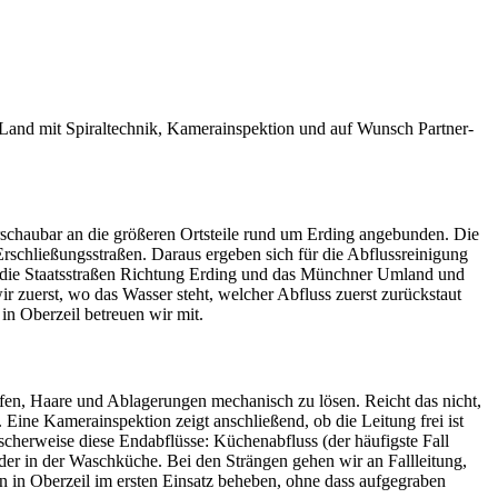
r Land mit Spiraltechnik, Kamerainspektion und auf Wunsch Partner-
erschaubar an die größeren Ortsteile rund um Erding angebunden. Die
rschließungsstraßen. Daraus ergeben sich für die Abflussreinigung
er die Staatsstraßen Richtung Erding und das Münchner Umland und
 zuerst, wo das Wasser steht, welcher Abfluss zuerst zurückstaut
in Oberzeil betreuen wir mit.
opfen, Haare und Ablagerungen mechanisch zu lösen. Reicht das nicht,
ine Kamerainspektion zeigt anschließend, ob die Leitung frei ist
ischerweise diese Endabflüsse: Küchenabfluss (der häufigste Fall
er in der Waschküche. Bei den Strängen gehen wir an Fallleitung,
 in Oberzeil im ersten Einsatz beheben, ohne dass aufgegraben