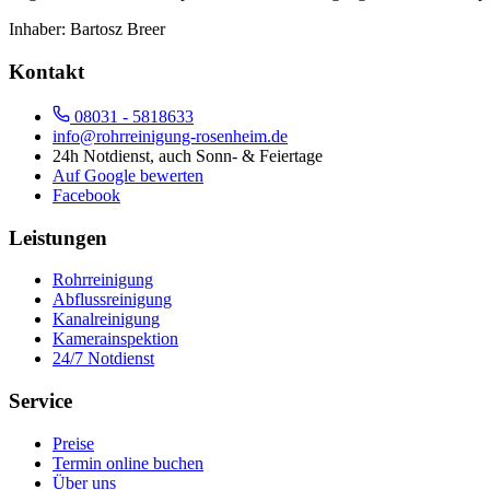
Inhaber:
Bartosz Breer
Kontakt
08031 - 5818633
info@rohrreinigung-rosenheim.de
24h Notdienst, auch Sonn- & Feiertage
Auf Google bewerten
Facebook
Leistungen
Rohrreinigung
Abflussreinigung
Kanalreinigung
Kamerainspektion
24/7 Notdienst
Service
Preise
Termin online buchen
Über uns