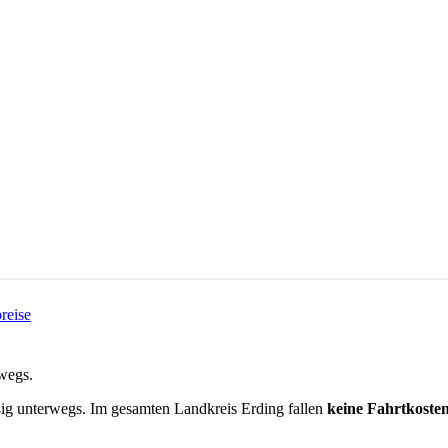
preise
rwegs.
ßig unterwegs.
Im gesamten Landkreis
Erding
fallen
keine Fahrtkoste