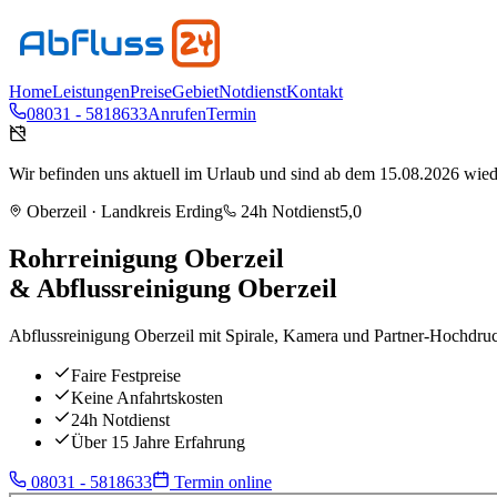
Home
Leistungen
Preise
Gebiet
Notdienst
Kontakt
08031 - 5818633
Anrufen
Termin
Wir befinden uns aktuell im Urlaub und sind ab dem 15.08.2026 wieder
Oberzeil
· Landkreis
Erding
24h Notdienst
5,0
Rohrreinigung
Oberzeil
& Abflussreinigung
Oberzeil
Abflussreinigung Oberzeil mit Spirale, Kamera und Partner-Hochdruck
Faire Festpreise
Keine Anfahrtskosten
24h Notdienst
Über 15 Jahre Erfahrung
08031 - 5818633
Termin online