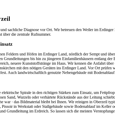
zeil
le und sachliche Diagnose vor Ort. Wir betreuen den Weiler im Erdinge
st über die zentrale Rufnummer.
insatz
ischen Feldern und Höfen im Erdinger Land, nördlich der Sempt und üb
 Grundleitungen bis hin zu jüngeren Einfamilienhäusern entlang der E
bereich, neuere Kunststoffstränge im Haus. Wir kennen die Anfahrt üb
irchen mit den nötigen Geräten ins Erdinger Land. Vor Ort prüfen wir
e fest. Auch landwirtschaftlich genutzte Nebengebäude mit Bodenablauf 
e elektrische Spirale in den richtigen Stärken zum Einsatz, um Fettpfr
n Sand, Wurzeln oder verhärtete Rückstände aus der Leitung schiebt. E
 war · das Bildmaterial bleibt bei Ihnen. Wir reinigen in Oberzeil typ
issoir in Werkstatt oder Stallgebäude sowie Bodenablauf im Keller od
nd Grundleitung im Erdreich. So lassen sich die meisten Verstopfungen