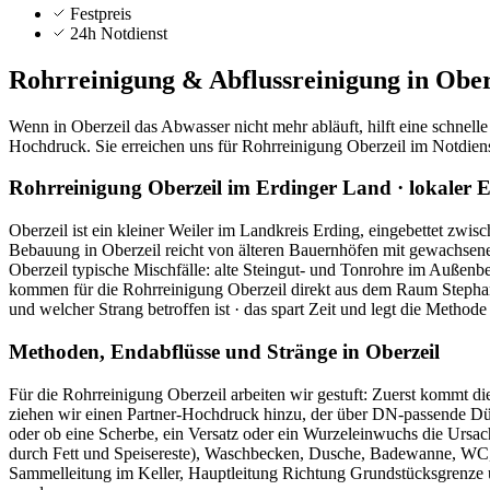
Festpreis
24h Notdienst
Rohrreinigung & Abflussreinigung in
Ober
Wenn in Oberzeil das Abwasser nicht mehr abläuft, hilft eine schnel
Hochdruck. Sie erreichen uns für Rohrreinigung Oberzeil im Notdien
Rohrreinigung Oberzeil im Erdinger Land · lokaler E
Oberzeil ist ein kleiner Weiler im Landkreis Erding, eingebettet zw
Bebauung in Oberzeil reicht von älteren Bauernhöfen mit gewachsenen
Oberzeil typische Mischfälle: alte Steingut- und Tonrohre im Außen
kommen für die Rohrreinigung Oberzeil direkt aus dem Raum Stephansk
und welcher Strang betroffen ist · das spart Zeit und legt die Method
Methoden, Endabflüsse und Stränge in Oberzeil
Für die Rohrreinigung Oberzeil arbeiten wir gestuft: Zuerst kommt di
ziehen wir einen Partner-Hochdruck hinzu, der über DN-passende Düse
oder ob eine Scherbe, ein Versatz oder ein Wurzeleinwuchs die Ursache
durch Fett und Speisereste), Waschbecken, Dusche, Badewanne, WC, P
Sammelleitung im Keller, Hauptleitung Richtung Grundstücksgrenze u