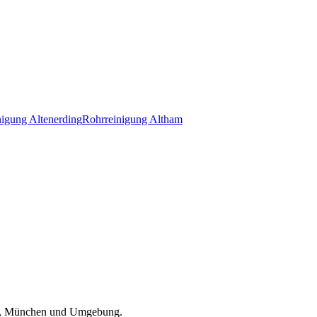
nigung
Altenerding
Rohrreinigung
Altham
, München und Umgebung
.