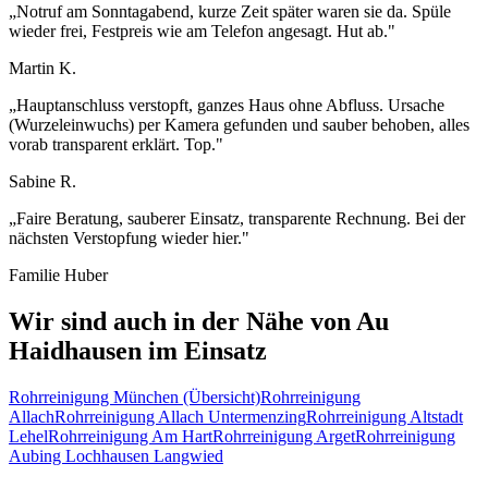
„
Notruf am Sonntagabend, kurze Zeit später waren sie da. Spüle
wieder frei, Festpreis wie am Telefon angesagt. Hut ab.
"
Martin K.
„
Hauptanschluss verstopft, ganzes Haus ohne Abfluss. Ursache
(Wurzeleinwuchs) per Kamera gefunden und sauber behoben, alles
vorab transparent erklärt. Top.
"
Sabine R.
„
Faire Beratung, sauberer Einsatz, transparente Rechnung. Bei der
nächsten Verstopfung wieder hier.
"
Familie Huber
Wir sind auch in der Nähe von
Au
Haidhausen
im Einsatz
Rohrreinigung
München
(Übersicht)
Rohrreinigung
Allach
Rohrreinigung
Allach Untermenzing
Rohrreinigung
Altstadt
Lehel
Rohrreinigung
Am Hart
Rohrreinigung
Arget
Rohrreinigung
Aubing Lochhausen Langwied