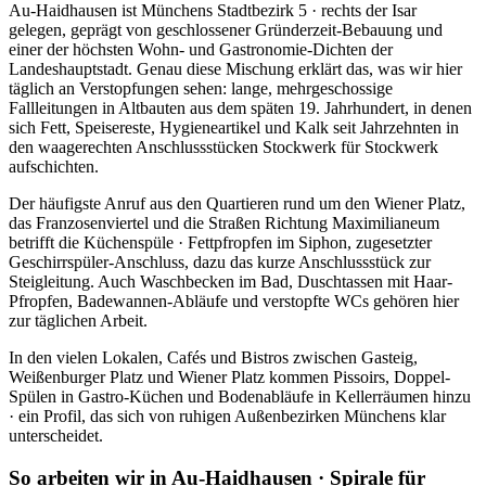
Au-Haidhausen ist Münchens Stadtbezirk 5 · rechts der Isar
gelegen, geprägt von geschlossener Gründerzeit-Bebauung und
einer der höchsten Wohn- und Gastronomie-Dichten der
Landeshauptstadt. Genau diese Mischung erklärt das, was wir hier
täglich an Verstopfungen sehen: lange, mehrgeschossige
Fallleitungen in Altbauten aus dem späten 19. Jahrhundert, in denen
sich Fett, Speisereste, Hygieneartikel und Kalk seit Jahrzehnten in
den waagerechten Anschlussstücken Stockwerk für Stockwerk
aufschichten.
Der häufigste Anruf aus den Quartieren rund um den Wiener Platz,
das Franzosenviertel und die Straßen Richtung Maximilianeum
betrifft die Küchenspüle · Fettpfropfen im Siphon, zugesetzter
Geschirrspüler-Anschluss, dazu das kurze Anschlussstück zur
Steigleitung. Auch Waschbecken im Bad, Duschtassen mit Haar-
Pfropfen, Badewannen-Abläufe und verstopfte WCs gehören hier
zur täglichen Arbeit.
In den vielen Lokalen, Cafés und Bistros zwischen Gasteig,
Weißenburger Platz und Wiener Platz kommen Pissoirs, Doppel-
Spülen in Gastro-Küchen und Bodenabläufe in Kellerräumen hinzu
· ein Profil, das sich von ruhigen Außenbezirken Münchens klar
unterscheidet.
So arbeiten wir in Au-Haidhausen · Spirale für