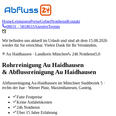
Home
Leistungen
Preise
Gebiet
Notdienst
Kontakt
08031 - 5818633
Anrufen
Termin
Wir befinden uns aktuell im Urlaub und sind ab dem 15.08.2026
wieder für Sie erreichbar. Vielen Dank für Ihr Verständnis.
Au Haidhausen
· Landkreis
München
24h Notdienst
5,0
Rohrreinigung
Au Haidhausen
& Abflussreinigung
Au Haidhausen
Abflussreinigung Au-Haidhausen im Münchner Stadtbezirk 5 ·
rechts der Isar · Wiener Platz, Maximilianeum, Gasteig.
Faire Festpreise
Keine Anfahrtskosten
24h Notdienst
Über 15 Jahre Erfahrung