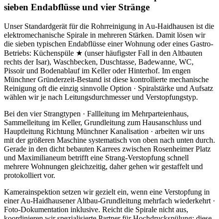
sieben Endabflüsse und vier Stränge
Unser Standardgerät für die Rohrreinigung in Au-Haidhausen ist die
elektromechanische Spirale in mehreren Stärken. Damit lösen wir
die sieben typischen Endabflüsse einer Wohnung oder eines Gastro-
Betriebs: Küchenspüle ★ (unser häufigster Fall in den Altbauten
rechts der Isar), Waschbecken, Duschtasse, Badewanne, WC,
Pissoir und Bodenablauf im Keller oder Hinterhof. Im engen
Münchner Gründerzeit-Bestand ist diese kontrollierte mechanische
Reinigung oft die einzig sinnvolle Option · Spiralstärke und Aufsatz
wählen wir je nach Leitungsdurchmesser und Verstopfungstyp.
Bei den vier Strangtypen · Fallleitung im Mehrparteienhaus,
Sammelleitung im Keller, Grundleitung zum Hausanschluss und
Hauptleitung Richtung Münchner Kanalisation · arbeiten wir uns
mit der größeren Maschine systematisch von oben nach unten durch.
Gerade in den dicht bebauten Karrees zwischen Rosenheimer Platz
und Maximilianeum betrifft eine Strang-Verstopfung schnell
mehrere Wohnungen gleichzeitig, daher gehen wir gestaffelt und
protokolliert vor.
Kamerainspektion setzen wir gezielt ein, wenn eine Verstopfung in
einer Au-Haidhausener Altbau-Grundleitung mehrfach wiederkehrt ·
Foto-Dokumentation inklusive. Reicht die Spirale nicht aus,
koordinieren wir spezialisierte Partner für Hochdruckspülung; diese