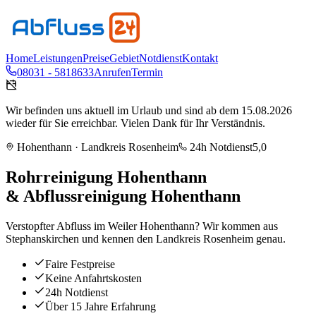
Home
Leistungen
Preise
Gebiet
Notdienst
Kontakt
08031 - 5818633
Anrufen
Termin
Wir befinden uns aktuell im Urlaub und sind ab dem 15.08.2026
wieder für Sie erreichbar. Vielen Dank für Ihr Verständnis.
Hohenthann
· Landkreis
Rosenheim
24h Notdienst
5,0
Rohrreinigung
Hohenthann
& Abflussreinigung
Hohenthann
Verstopfter Abfluss im Weiler Hohenthann? Wir kommen aus
Stephanskirchen und kennen den Landkreis Rosenheim genau.
Faire Festpreise
Keine Anfahrtskosten
24h Notdienst
Über 15 Jahre Erfahrung