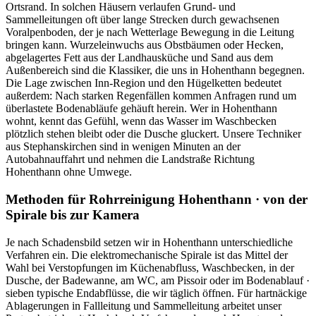
Ortsrand. In solchen Häusern verlaufen Grund- und
Sammelleitungen oft über lange Strecken durch gewachsenen
Voralpenboden, der je nach Wetterlage Bewegung in die Leitung
bringen kann. Wurzeleinwuchs aus Obstbäumen oder Hecken,
abgelagertes Fett aus der Landhausküche und Sand aus dem
Außenbereich sind die Klassiker, die uns in Hohenthann begegnen.
Die Lage zwischen Inn-Region und den Hügelketten bedeutet
außerdem: Nach starken Regenfällen kommen Anfragen rund um
überlastete Bodenabläufe gehäuft herein. Wer in Hohenthann
wohnt, kennt das Gefühl, wenn das Wasser im Waschbecken
plötzlich stehen bleibt oder die Dusche gluckert. Unsere Techniker
aus Stephanskirchen sind in wenigen Minuten an der
Autobahnauffahrt und nehmen die Landstraße Richtung
Hohenthann ohne Umwege.
Methoden für Rohrreinigung Hohenthann · von der
Spirale bis zur Kamera
Je nach Schadensbild setzen wir in Hohenthann unterschiedliche
Verfahren ein. Die elektromechanische Spirale ist das Mittel der
Wahl bei Verstopfungen im Küchenabfluss, Waschbecken, in der
Dusche, der Badewanne, am WC, am Pissoir oder im Bodenablauf ·
sieben typische Endabflüsse, die wir täglich öffnen. Für hartnäckige
Ablagerungen in Fallleitung und Sammelleitung arbeitet unser