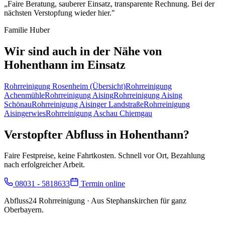
„
Faire Beratung, sauberer Einsatz, transparente Rechnung. Bei der
nächsten Verstopfung wieder hier.
"
Familie Huber
Wir sind auch in der Nähe von
Hohenthann
im Einsatz
Rohrreinigung
Rosenheim
(Übersicht)
Rohrreinigung
Achenmühle
Rohrreinigung
Aising
Rohrreinigung
Aising
Schönau
Rohrreinigung
Aisinger Landstraße
Rohrreinigung
Aisingerwies
Rohrreinigung
Aschau Chiemgau
Verstopfter Abfluss in
Hohenthann
?
Faire Festpreise, keine Fahrtkosten. Schnell vor Ort, Bezahlung
nach erfolgreicher Arbeit.
08031 - 5818633
Termin online
Abfluss24 Rohrreinigung
· Aus Stephanskirchen für ganz
Oberbayern.