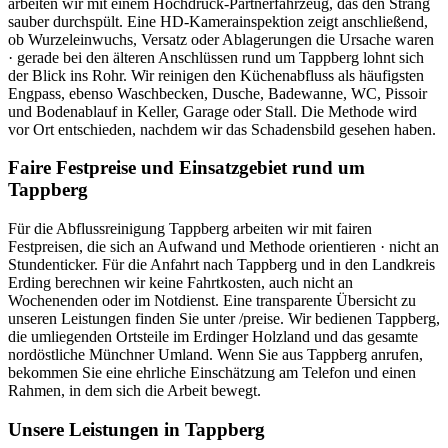
arbeiten wir mit einem Hochdruck-Partnerfahrzeug, das den Strang
sauber durchspült. Eine HD-Kamerainspektion zeigt anschließend,
ob Wurzeleinwuchs, Versatz oder Ablagerungen die Ursache waren
· gerade bei den älteren Anschlüssen rund um Tappberg lohnt sich
der Blick ins Rohr. Wir reinigen den Küchenabfluss als häufigsten
Engpass, ebenso Waschbecken, Dusche, Badewanne, WC, Pissoir
und Bodenablauf in Keller, Garage oder Stall. Die Methode wird
vor Ort entschieden, nachdem wir das Schadensbild gesehen haben.
Faire Festpreise und Einsatzgebiet rund um
Tappberg
Für die Abflussreinigung Tappberg arbeiten wir mit fairen
Festpreisen, die sich an Aufwand und Methode orientieren · nicht an
Stundenticker. Für die Anfahrt nach Tappberg und in den Landkreis
Erding berechnen wir keine Fahrtkosten, auch nicht an
Wochenenden oder im Notdienst. Eine transparente Übersicht zu
unseren Leistungen finden Sie unter /preise. Wir bedienen Tappberg,
die umliegenden Ortsteile im Erdinger Holzland und das gesamte
nordöstliche Münchner Umland. Wenn Sie aus Tappberg anrufen,
bekommen Sie eine ehrliche Einschätzung am Telefon und einen
Rahmen, in dem sich die Arbeit bewegt.
Unsere Leistungen in
Tappberg