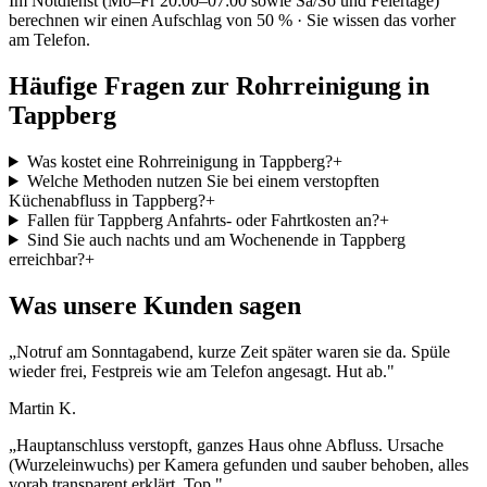
Im Notdienst (Mo–Fr 20:00–07:00 sowie Sa/So und Feiertage)
berechnen wir einen Aufschlag von 50 % · Sie wissen das vorher
am Telefon.
Häufige Fragen zur Rohrreinigung in
Tappberg
Was kostet eine Rohrreinigung in Tappberg?
+
Welche Methoden nutzen Sie bei einem verstopften
Küchenabfluss in Tappberg?
+
Fallen für Tappberg Anfahrts- oder Fahrtkosten an?
+
Sind Sie auch nachts und am Wochenende in Tappberg
erreichbar?
+
Was unsere Kunden sagen
„
Notruf am Sonntagabend, kurze Zeit später waren sie da. Spüle
wieder frei, Festpreis wie am Telefon angesagt. Hut ab.
"
Martin K.
„
Hauptanschluss verstopft, ganzes Haus ohne Abfluss. Ursache
(Wurzeleinwuchs) per Kamera gefunden und sauber behoben, alles
vorab transparent erklärt. Top.
"