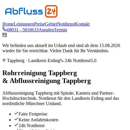
Home
Leistungen
Preise
Gebiet
Notdienst
Kontakt
08031 - 5818633
Anrufen
Termin
Wir befinden uns aktuell im Urlaub und sind ab dem 15.08.2026
wieder für Sie erreichbar. Vielen Dank für Ihr Verständnis.
Tappberg
· Landkreis
Erding
24h Notdienst
5,0
Rohrreinigung
Tappberg
& Abflussreinigung
Tappberg
Abflussreinigung Tappberg mit Spirale, Kamera und Partner-
Hochdrucktechnik. Notdienst für den Landkreis Erding und das
nordöstliche Münchner Umland.
Faire Festpreise
Keine Anfahrtskosten
24h Notdienst