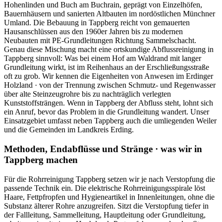
Hohenlinden und Buch am Buchrain, geprägt von Einzelhöfen,
Bauernhäusern und sanierten Altbauten im nordöstlichen Münchner
Umland. Die Bebauung in Tappberg reicht von gemauerten
Hausanschlüssen aus den 1960er Jahren bis zu modernen
Neubauten mit PE-Grundleitungen Richtung Sammelschacht.
Genau diese Mischung macht eine ortskundige Abflussreinigung in
Tappberg sinnvoll: Was bei einem Hof am Waldrand mit langer
Grundleitung wirkt, ist im Reihenhaus an der Erschließungsstraße
oft zu grob. Wir kennen die Eigenheiten von Anwesen im Erdinger
Holzland · von der Trennung zwischen Schmutz- und Regenwasser
über alte Steinzeugrohre bis zu nachträglich verlegten
Kunststoffsträngen. Wenn in Tappberg der Abfluss steht, lohnt sich
ein Anruf, bevor das Problem in die Grundleitung wandert. Unser
Einsatzgebiet umfasst neben Tappberg auch die umliegenden Weiler
und die Gemeinden im Landkreis Erding.
Methoden, Endabflüsse und Stränge · was wir in
Tappberg machen
Für die Rohrreinigung Tappberg setzen wir je nach Verstopfung die
passende Technik ein. Die elektrische Rohrreinigungsspirale löst
Haare, Fettpfropfen und Hygieneartikel in Innenleitungen, ohne die
Substanz älterer Rohre anzugreifen. Sitzt die Verstopfung tiefer in
der Fallleitung, Sammelleitung, Hauptleitung oder Grundleitung,