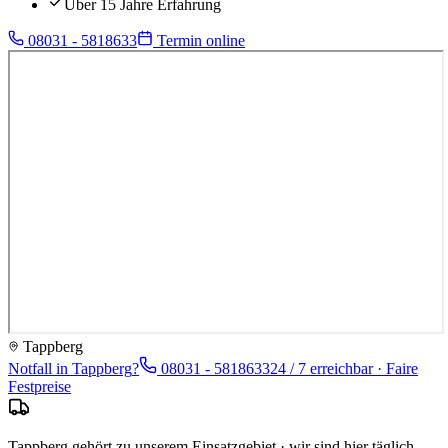
Über 15 Jahre Erfahrung
08031 - 5818633
Termin online
Tappberg
Notfall in
Tappberg
?
08031 - 5818633
24 / 7 erreichbar · Faire
Festpreise
Tappberg gehört zu unserem Einsatzgebiet · wir sind hier täglich