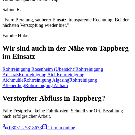
Sabine R.
„
Faire Beratung, sauberer Einsatz, transparente Rechnung. Bei der
nächsten Verstopfung wieder hier.
"
Familie Huber
Wir sind auch in der Nähe von
Tappberg
im Einsatz
Rohrreinigung
Rosenheim
(Übersicht)
Rohrreinigung
Adlstraß
Rohrreinigung
Aich
Rohrreinigung
Aichmühle
Rohrreinigung
Algasing
Rohrreinigung
Altenerding
Rohrreinigung
Altham
Verstopfter Abfluss in
Tappberg
?
Faire Festpreise, keine Fahrtkosten. Schnell vor Ort, Bezahlung
nach erfolgreicher Arbeit.
08031 - 5818633
Termin online