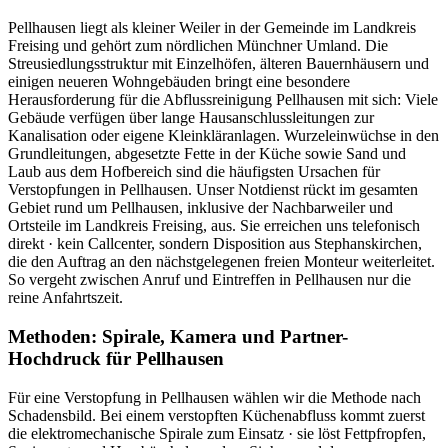
Pellhausen liegt als kleiner Weiler in der Gemeinde im Landkreis
Freising und gehört zum nördlichen Münchner Umland. Die
Streusiedlungsstruktur mit Einzelhöfen, älteren Bauernhäusern und
einigen neueren Wohngebäuden bringt eine besondere
Herausforderung für die Abflussreinigung Pellhausen mit sich: Viele
Gebäude verfügen über lange Hausanschlussleitungen zur
Kanalisation oder eigene Kleinkläranlagen. Wurzeleinwüchse in den
Grundleitungen, abgesetzte Fette in der Küche sowie Sand und
Laub aus dem Hofbereich sind die häufigsten Ursachen für
Verstopfungen in Pellhausen. Unser Notdienst rückt im gesamten
Gebiet rund um Pellhausen, inklusive der Nachbarweiler und
Ortsteile im Landkreis Freising, aus. Sie erreichen uns telefonisch
direkt · kein Callcenter, sondern Disposition aus Stephanskirchen,
die den Auftrag an den nächstgelegenen freien Monteur weiterleitet.
So vergeht zwischen Anruf und Eintreffen in Pellhausen nur die
reine Anfahrtszeit.
Methoden: Spirale, Kamera und Partner-
Hochdruck für Pellhausen
Für eine Verstopfung in Pellhausen wählen wir die Methode nach
Schadensbild. Bei einem verstopften Küchenabfluss kommt zuerst
die elektromechanische Spirale zum Einsatz · sie löst Fettpfropfen,