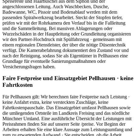
Speisereste und Haarbüschel aus dem Siphon und der
angeschlossenen Leitung. Auch Waschbecken, Dusche,
Badewanne, WC, Pissoir und Bodenablauf werden mit dem
passenden Spiralwerkzeug bearbeitet. Steckt der Stopfen tiefer,
prüfen wir mit der Rohrkamera den Verlauf bis in die Fallleitung
und die Sammelleitung. Bei massiven Ablagerungen oder
Wurzelschäden in der Hauptleitung oder Grundleitung organisieren
wir den Partner-Hochdruck mit Spülfahrzeug · gemeinsam mit
einem regionalen Dienstleister, der über die nötige Düsentechnik
verfügt. Die Kamerabefahrung dokumentiert den Zustand vor und
nach der Reinigung, sodass Sie als Eigentümer in Pellhausen eine
Grundlage für eventuelle Sanierungsmaßnahmen oder
Versicherungsfragen haben.
Faire Festpreise und Einsatzgebiet Pellhausen · keine
Fahrtkosten
Für Pellhausen gilt: Wir berechnen faire Festpreise nach Leistung ·
keine Anfahrt extra, keine versteckten Zuschläge, keine
Fahrtkostenpauschale. Das Einsatzgebiet umfasst Pellhausen sowie
die umliegenden Ortsteile im Landkreis Freising und das nördliche
Münchner Umland. Eine ausführliche Übersicht der Leistungen mit
Preisrahmen finden Sie auf unserer Seite /preise. Vor Beginn der
Arbeiten erhalten Sie eine klare Aussage zum Leistungsumfang und
zum zu erwartenden Aufwand · Sie entscheiden, ob die Arbeit