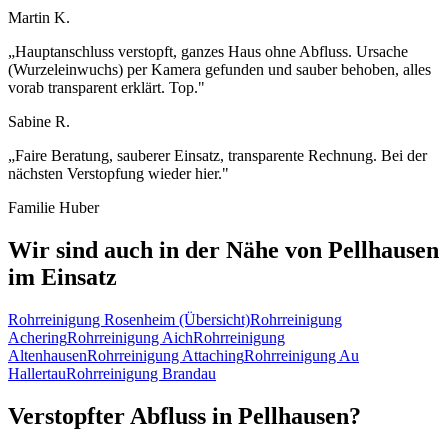
Martin K.
„
Hauptanschluss verstopft, ganzes Haus ohne Abfluss. Ursache
(Wurzeleinwuchs) per Kamera gefunden und sauber behoben, alles
vorab transparent erklärt. Top.
"
Sabine R.
„
Faire Beratung, sauberer Einsatz, transparente Rechnung. Bei der
nächsten Verstopfung wieder hier.
"
Familie Huber
Wir sind auch in der Nähe von
Pellhausen
im Einsatz
Rohrreinigung
Rosenheim
(Übersicht)
Rohrreinigung
Achering
Rohrreinigung
Aich
Rohrreinigung
Altenhausen
Rohrreinigung
Attaching
Rohrreinigung
Au
Hallertau
Rohrreinigung
Brandau
Verstopfter Abfluss in
Pellhausen
?