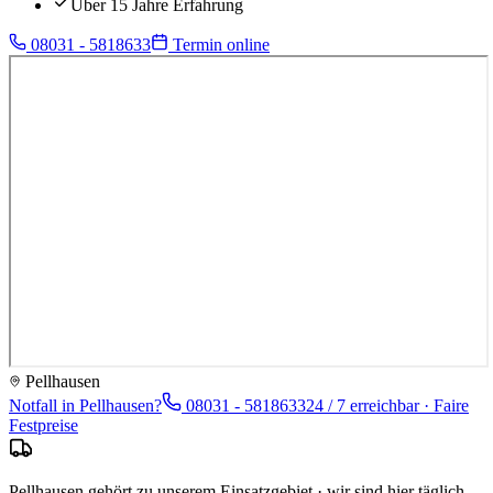
Über 15 Jahre Erfahrung
08031 - 5818633
Termin online
Pellhausen
Notfall in
Pellhausen
?
08031 - 5818633
24 / 7 erreichbar · Faire
Festpreise
Pellhausen gehört zu unserem Einsatzgebiet · wir sind hier täglich