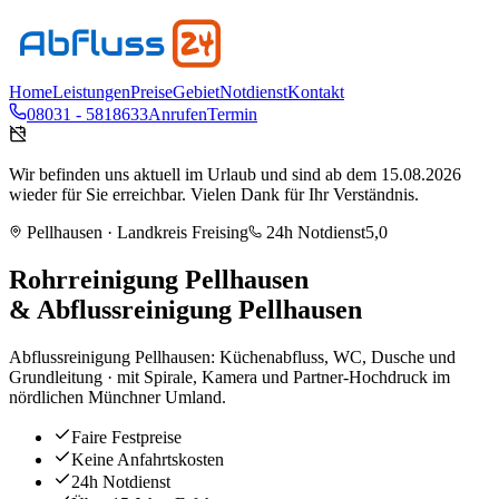
Home
Leistungen
Preise
Gebiet
Notdienst
Kontakt
08031 - 5818633
Anrufen
Termin
Wir befinden uns aktuell im Urlaub und sind ab dem 15.08.2026
wieder für Sie erreichbar. Vielen Dank für Ihr Verständnis.
Pellhausen
· Landkreis
Freising
24h Notdienst
5,0
Rohrreinigung
Pellhausen
& Abflussreinigung
Pellhausen
Abflussreinigung Pellhausen: Küchenabfluss, WC, Dusche und
Grundleitung · mit Spirale, Kamera und Partner-Hochdruck im
nördlichen Münchner Umland.
Faire Festpreise
Keine Anfahrtskosten
24h Notdienst