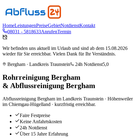
Home
Leistungen
Preise
Gebiet
Notdienst
Kontakt
08031 - 5818633
Anrufen
Termin
Wir befinden uns aktuell im Urlaub und sind ab dem 15.08.2026
wieder für Sie erreichbar. Vielen Dank für Ihr Verständnis.
Bergham
· Landkreis
Traunstein
24h Notdienst
5,0
Rohrreinigung
Bergham
& Abflussreinigung
Bergham
Abflussreinigung Bergham im Landkreis Traunstein · Höhenweiler
im Chiemgau-Hügelland · kurzfristig erreichbar.
Faire Festpreise
Keine Anfahrtskosten
24h Notdienst
Über 15 Jahre Erfahrung