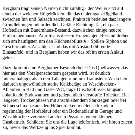
Bergham trägt seinen Namen nicht zufällig · der Weiler sitzt auf
einem der weichen Hügelrücken, die das Chiemgau-Hügelland
zwischen Inn und Salzach zeichnen. Praktisch bedeutet das: längere
Grundleitungen mit ordentlich Gefälle Richtung Tal, ein paar
Hofstellen mit Bauernhaus-Bestand, dazwischen einige neuere
Einfamilienhäuser. Anrufe aus diesem Höhenlagen-Bestand drehen
sich am häufigsten um den Küchenabfluss★ · Spülen-Siphon und
Geschirrspüler-Anschluss sind das mit Abstand führende
Einsatzfeld, und in Bergham haben wir das oft im ersten Anlauf
gelöst.
Dazu kommt eine Berghamer Besonderheit: Das Quellwasser, das
hier aus den Voralpenschottern gespeist wird, ist deutlich
mineralhaltiger als in den Tallagen rund um Traunstein. Wir sehen
dadurch ungewöhnlich starke Kalkbeläge an Waschbecken-
Abläufen in Bad und Gäste-WC, träge Duschabflüsse, langsam
ablaufende Badewannen und gelegentlich verstopfte Toiletten. Bei
längeren Trockenphasen mit anschließendem Starkregen oder bei
Schneeschmelze aus den Höhenrücken meldet sich zudem
regelmäßig der Hofablauf oder ein Bodenablauf in Garage und
Waschküche · vereinzelt auch ein Pissoir in einem kleinen
Gastbetrieb. Schildern Sie uns die Lage telefonisch, wir hören zuerst
zu, bevor das Werkzeug ins Spiel kommt.