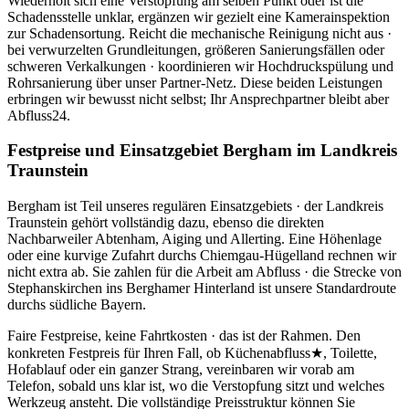
Wiederholt sich eine Verstopfung am selben Punkt oder ist die
Schadensstelle unklar, ergänzen wir gezielt eine Kamerainspektion
zur Schadensortung. Reicht die mechanische Reinigung nicht aus ·
bei verwurzelten Grundleitungen, größeren Sanierungsfällen oder
schweren Verkalkungen · koordinieren wir Hochdruckspülung und
Rohrsanierung über unser Partner-Netz. Diese beiden Leistungen
erbringen wir bewusst nicht selbst; Ihr Ansprechpartner bleibt aber
Abfluss24.
Festpreise und Einsatzgebiet Bergham im Landkreis
Traunstein
Bergham ist Teil unseres regulären Einsatzgebiets · der Landkreis
Traunstein gehört vollständig dazu, ebenso die direkten
Nachbarweiler Abtenham, Aiging und Allerting. Eine Höhenlage
oder eine kurvige Zufahrt durchs Chiemgau-Hügelland rechnen wir
nicht extra ab. Sie zahlen für die Arbeit am Abfluss · die Strecke von
Stephanskirchen ins Berghamer Hinterland ist unsere Standardroute
durchs südliche Bayern.
Faire Festpreise, keine Fahrtkosten · das ist der Rahmen. Den
konkreten Festpreis für Ihren Fall, ob Küchenabfluss★, Toilette,
Hofablauf oder ein ganzer Strang, vereinbaren wir vorab am
Telefon, sobald uns klar ist, wo die Verstopfung sitzt und welches
Werkzeug ansteht. Die vollständige Preisstruktur können Sie