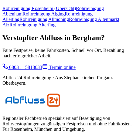
Rohrreinigung
Rosenheim
(Übersicht)
Rohrreinigung
Abtenham
Rohrreinigung
Aiging
Rohrreinigung
Allerting
Rohrreinigung
Allmoning
Rohrreinigung
Altenmarkt
Alz
Rohrreinigung
Alterfing
Verstopfter Abfluss in
Bergham
?
Faire Festpreise, keine Fahrtkosten. Schnell vor Ort, Bezahlung
nach erfolgreicher Arbeit.
08031 - 5818633
Termin online
Abfluss24 Rohrreinigung
· Aus Stephanskirchen für ganz
Oberbayern.
Regionaler Fachbetrieb spezialisiert auf Beseitigung von
Rohrverstopfungen zu günstigen Festpreisen und ohne Fahrtkosten.
Für
Rosenheim, München und Umgebung
.