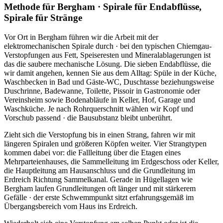
Methode für Bergham · Spirale für Endabflüsse,
Spirale für Stränge
Vor Ort in Bergham führen wir die Arbeit mit der
elektromechanischen Spirale durch · bei den typischen Chiemgau-
Verstopfungen aus Fett, Speiseresten und Mineralablagerungen ist
das die saubere mechanische Lösung. Die sieben Endabflüsse, die
wir damit angehen, kennen Sie aus dem Alltag: Spüle in der Küche,
Waschbecken in Bad und Gäste-WC, Duschtasse beziehungsweise
Duschrinne, Badewanne, Toilette, Pissoir in Gastronomie oder
Vereinsheim sowie Bodenabläufe in Keller, Hof, Garage und
Waschküche. Je nach Rohrquerschnitt wählen wir Kopf und
Vorschub passend · die Bausubstanz bleibt unberührt.
Zieht sich die Verstopfung bis in einen Strang, fahren wir mit
längeren Spiralen und größeren Köpfen weiter. Vier Strangtypen
kommen dabei vor: die Fallleitung über die Etagen eines
Mehrparteienhauses, die Sammelleitung im Erdgeschoss oder Keller,
die Hauptleitung am Hausanschluss und die Grundleitung im
Erdreich Richtung Sammelkanal. Gerade in Hügellagen wie
Bergham laufen Grundleitungen oft länger und mit stärkerem
Gefälle · der erste Schwemmpunkt sitzt erfahrungsgemäß im
Übergangsbereich vom Haus ins Erdreich.