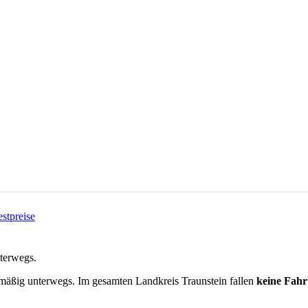
estpreise
nterwegs.
lmäßig unterwegs.
Im gesamten Landkreis
Traunstein
fallen
keine Fahr