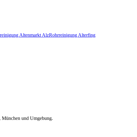
reinigung
Altenmarkt Alz
Rohrreinigung
Alterfing
, München und Umgebung
.