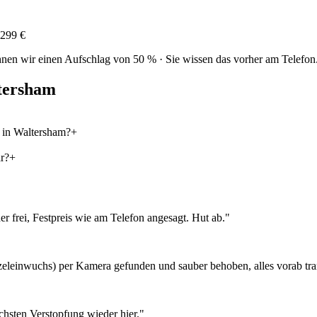
299 €
nen wir einen Aufschlag von 50 % · Sie wissen das vorher am Telefon
tersham
 in Waltersham?
+
r?
+
r frei, Festpreis wie am Telefon angesagt. Hut ab.
"
eleinwuchs) per Kamera gefunden und sauber behoben, alles vorab tran
chsten Verstopfung wieder hier.
"