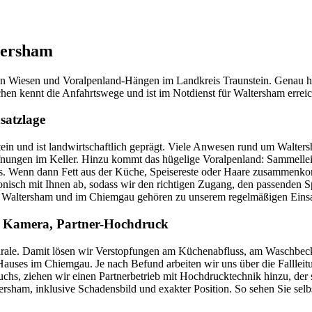
tersham
chen Wiesen und Voralpenland-Hängen im Landkreis Traunstein. Genau h
n kennt die Anfahrtswege und ist im Notdienst für Waltersham erreic
satzlage
ein und ist landwirtschaftlich geprägt. Viele Anwesen rund um Walter
fnungen im Keller. Hinzu kommt das hügelige Voralpenland: Sammelleit
s. Wenn dann Fett aus der Küche, Speisereste oder Haare zusammenkomm
nisch mit Ihnen ab, sodass wir den richtigen Zugang, den passenden S
n Waltersham und im Chiemgau gehören zu unserem regelmäßigen Einsa
e, Kamera, Partner-Hochdruck
Spirale. Damit lösen wir Verstopfungen am Küchenabfluss, am Waschbe
Hauses im Chiemgau. Je nach Befund arbeiten wir uns über die Fallleitu
uchs, ziehen wir einen Partnerbetrieb mit Hochdrucktechnik hinzu, der s
am, inklusive Schadensbild und exakter Position. So sehen Sie selbst