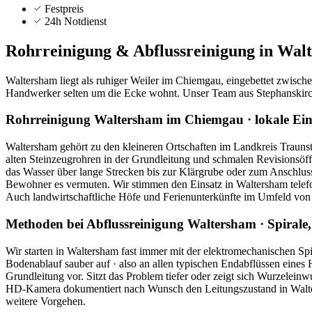
Festpreis
24h Notdienst
Rohrreinigung & Abflussreinigung in
Wal
Waltersham liegt als ruhiger Weiler im Chiemgau, eingebettet zwis
Handwerker selten um die Ecke wohnt. Unser Team aus Stephanskirche
Rohrreinigung Waltersham im Chiemgau · lokale Ein
Waltersham gehört zu den kleineren Ortschaften im Landkreis Traunst
alten Steinzeugrohren in der Grundleitung und schmalen Revisionsöf
das Wasser über lange Strecken bis zur Klärgrube oder zum Anschlus
Bewohner es vermuten. Wir stimmen den Einsatz in Waltersham telefo
Auch landwirtschaftliche Höfe und Ferienunterkünfte im Umfeld vo
Methoden bei Abflussreinigung Waltersham · Spiral
Wir starten in Waltersham fast immer mit der elektromechanischen 
Bodenablauf sauber auf · also an allen typischen Endabflüssen eines 
Grundleitung vor. Sitzt das Problem tiefer oder zeigt sich Wurzeleinw
HD-Kamera dokumentiert nach Wunsch den Leitungszustand in Waltersh
weitere Vorgehen.