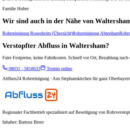
Familie Huber
Wir sind auch in der Nähe von
Waltersha
Rohrreinigung
Rosenheim
(Übersicht)
Rohrreinigung
Abtenham
Rohrr
Verstopfter Abfluss in
Waltersham
?
Faire Festpreise, keine Fahrtkosten. Schnell vor Ort, Bezahlung nach e
08031 - 5818633
Termin online
Abfluss24 Rohrreinigung
· Aus Stephanskirchen für ganz Oberbayern
Regionaler Fachbetrieb spezialisiert auf Beseitigung von Rohrversto
Inhaber:
Bartosz Breer