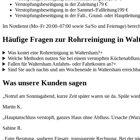
Verstopfungsbeseitigung in der Zuleitung
179 €
Verstopfungsbeseitigung in der Sammel-/Fallleitung
199 €
Verstopfungsbeseitigung in der Fall-, Grund- oder Hauptleitung
Im Notdienst (Mo–Fr 20:00–07:00 sowie Sa/So und Feiertage) berech
Häufige Fragen zur Rohrreinigung in
Wal
Was kostet eine Rohrreinigung in Waltersham?
+
Welche Methoden nutzen Sie bei einem verstopften Küchenabfluss
Fallen für Waltersham Anfahrts- oder Fahrtkosten an?
+
Sind Sie auch nachts und am Wochenende in Waltersham erreichba
Was unsere Kunden sagen
„
Notruf am Sonntagabend, kurze Zeit später waren sie da. Spüle wiede
Martin K.
„
Hauptanschluss verstopft, ganzes Haus ohne Abfluss. Ursache (Wurz
Sabine R.
„
Faire Beratung, sauberer Einsatz, transparente Rechnung. Bei der nä