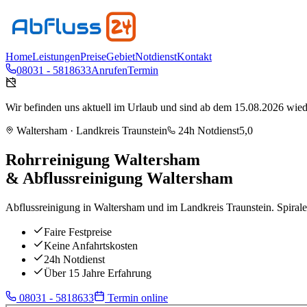
Home
Leistungen
Preise
Gebiet
Notdienst
Kontakt
08031 - 5818633
Anrufen
Termin
Wir befinden uns aktuell im Urlaub und sind ab dem 15.08.2026 wieder
Waltersham
· Landkreis
Traunstein
24h Notdienst
5,0
Rohrreinigung
Waltersham
& Abflussreinigung
Waltersham
Abflussreinigung in Waltersham und im Landkreis Traunstein. Spiral
Faire Festpreise
Keine Anfahrtskosten
24h Notdienst
Über 15 Jahre Erfahrung
08031 - 5818633
Termin online