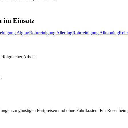
m
im Einsatz
einigung
Aiging
Rohrreinigung
Allerting
Rohrreinigung
Allmoning
Rohr
rfolgreicher Arbeit.
.
pfungen zu günstigen Festpreisen und ohne Fahrtkosten.
Für
Rosenheim