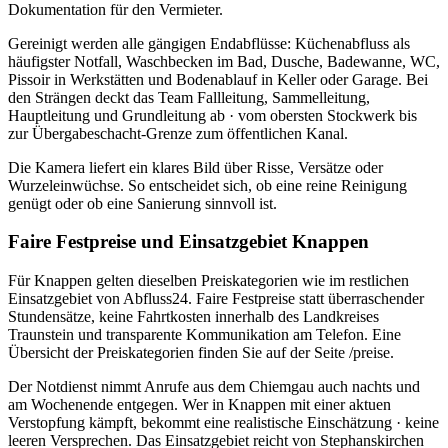
Dokumentation für den Vermieter.
Gereinigt werden alle gängigen Endabflüsse: Küchenabfluss als
häufigster Notfall, Waschbecken im Bad, Dusche, Badewanne, WC,
Pissoir in Werkstätten und Bodenablauf in Keller oder Garage. Bei
den Strängen deckt das Team Fallleitung, Sammelleitung,
Hauptleitung und Grundleitung ab · vom obersten Stockwerk bis
zur Übergabeschacht-Grenze zum öffentlichen Kanal.
Die Kamera liefert ein klares Bild über Risse, Versätze oder
Wurzeleinwüchse. So entscheidet sich, ob eine reine Reinigung
genügt oder ob eine Sanierung sinnvoll ist.
Faire Festpreise und Einsatzgebiet Knappen
Für Knappen gelten dieselben Preiskategorien wie im restlichen
Einsatzgebiet von Abfluss24. Faire Festpreise statt überraschender
Stundensätze, keine Fahrtkosten innerhalb des Landkreises
Traunstein und transparente Kommunikation am Telefon. Eine
Übersicht der Preiskategorien finden Sie auf der Seite /preise.
Der Notdienst nimmt Anrufe aus dem Chiemgau auch nachts und
am Wochenende entgegen. Wer in Knappen mit einer aktuen
Verstopfung kämpft, bekommt eine realistische Einschätzung · keine
leeren Versprechen. Das Einsatzgebiet reicht von Stephanskirchen