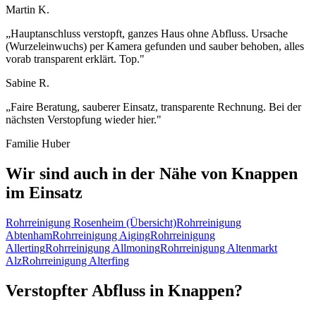
Martin K.
„
Hauptanschluss verstopft, ganzes Haus ohne Abfluss. Ursache
(Wurzeleinwuchs) per Kamera gefunden und sauber behoben, alles
vorab transparent erklärt. Top.
"
Sabine R.
„
Faire Beratung, sauberer Einsatz, transparente Rechnung. Bei der
nächsten Verstopfung wieder hier.
"
Familie Huber
Wir sind auch in der Nähe von
Knappen
im Einsatz
Rohrreinigung
Rosenheim
(Übersicht)
Rohrreinigung
Abtenham
Rohrreinigung
Aiging
Rohrreinigung
Allerting
Rohrreinigung
Allmoning
Rohrreinigung
Altenmarkt
Alz
Rohrreinigung
Alterfing
Verstopfter Abfluss in
Knappen
?