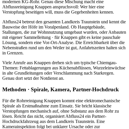
modernen KG-Rohr. Genau diese Mischung macht eine
Abflussreinigung Knappen anspruchsvoll: Wer hier eine
Verstopfung beseitigen will, muss die Gegebenheiten kennen.
Abfluss24 betreut den gesamten Landkreis Traunstein und kennt die
Bauweise der Höfe im Voralpenland. Ob Hauptgebäude,
Stallungen, die zur Wohnnutzung umgebaut wurden, oder Anbauten
mit eigener Sammelleitung · für Knappen gibt es keine pauschale
Lösung, sondern eine Vor-Ort-Analyse. Die Erreichbarkeit über die
Nebenstraßen rund um den Weiler ist gut, Anfahrtszeiten halten sich
in Grenzen.
Viele Anrufe aus Knappen drehen sich um typische Chiemgau-
Themen: Fettablagerungen aus Küchenabflüssen, Wurzeleinwüchse
in alte Grundleitungen oder Verschlammung nach Starkregen.
Genau dort setzt der Notdienst an.
Methoden · Spirale, Kamera, Partner-Hochdruck
Für die Rohrreinigung Knappen kommt eine elektromechanische
Spirale als Erstmaßnahme zum Einsatz. Sie bricht klassische
Verstopfungen mechanisch auf, ohne Substanz aus dem Rohr zu
lösen. Reicht das nicht, organisiert Abfluss24 ein Partner-
Hochdruckfahrzeug aus dem Landkreis Traunstein. Eine
Kamerainspektion folgt bei unklarer Ursache oder zur