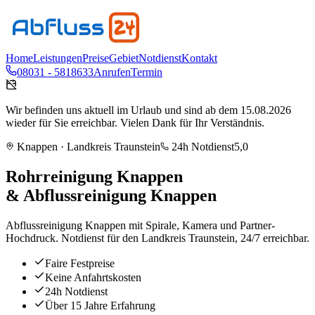
Home
Leistungen
Preise
Gebiet
Notdienst
Kontakt
08031 - 5818633
Anrufen
Termin
Wir befinden uns aktuell im Urlaub und sind ab dem 15.08.2026
wieder für Sie erreichbar. Vielen Dank für Ihr Verständnis.
Knappen
· Landkreis
Traunstein
24h Notdienst
5,0
Rohrreinigung
Knappen
& Abflussreinigung
Knappen
Abflussreinigung Knappen mit Spirale, Kamera und Partner-
Hochdruck. Notdienst für den Landkreis Traunstein, 24/7 erreichbar.
Faire Festpreise
Keine Anfahrtskosten
24h Notdienst
Über 15 Jahre Erfahrung