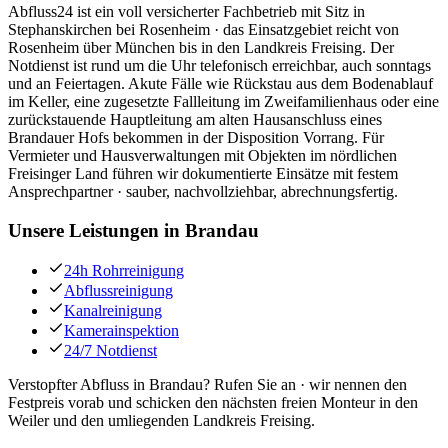
Abfluss24 ist ein voll versicherter Fachbetrieb mit Sitz in
Stephanskirchen bei Rosenheim · das Einsatzgebiet reicht von
Rosenheim über München bis in den Landkreis Freising. Der
Notdienst ist rund um die Uhr telefonisch erreichbar, auch sonntags
und an Feiertagen. Akute Fälle wie Rückstau aus dem Bodenablauf
im Keller, eine zugesetzte Fallleitung im Zweifamilienhaus oder eine
zurückstauende Hauptleitung am alten Hausanschluss eines
Brandauer Hofs bekommen in der Disposition Vorrang. Für
Vermieter und Hausverwaltungen mit Objekten im nördlichen
Freisinger Land führen wir dokumentierte Einsätze mit festem
Ansprechpartner · sauber, nachvollziehbar, abrechnungsfertig.
Unsere Leistungen in
Brandau
24h Rohrreinigung
Abflussreinigung
Kanalreinigung
Kamerainspektion
24/7 Notdienst
Verstopfter Abfluss in Brandau? Rufen Sie an · wir nennen den
Festpreis vorab und schicken den nächsten freien Monteur in den
Weiler und den umliegenden Landkreis Freising.