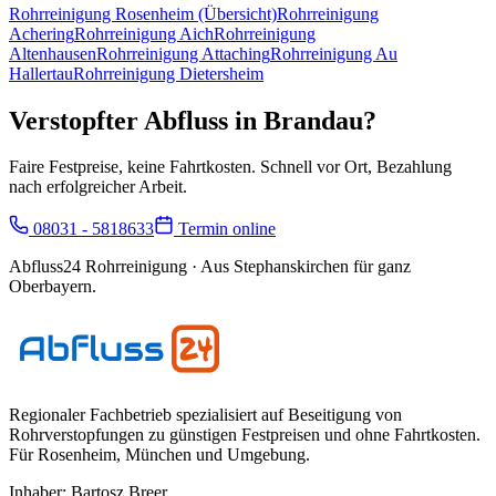
Rohrreinigung
Rosenheim
(Übersicht)
Rohrreinigung
Achering
Rohrreinigung
Aich
Rohrreinigung
Altenhausen
Rohrreinigung
Attaching
Rohrreinigung
Au
Hallertau
Rohrreinigung
Dietersheim
Verstopfter Abfluss in
Brandau
?
Faire Festpreise, keine Fahrtkosten. Schnell vor Ort, Bezahlung
nach erfolgreicher Arbeit.
08031 - 5818633
Termin online
Abfluss24 Rohrreinigung
· Aus Stephanskirchen für ganz
Oberbayern.
Regionaler Fachbetrieb spezialisiert auf Beseitigung von
Rohrverstopfungen zu günstigen Festpreisen und ohne Fahrtkosten.
Für
Rosenheim, München und Umgebung
.
Inhaber:
Bartosz Breer