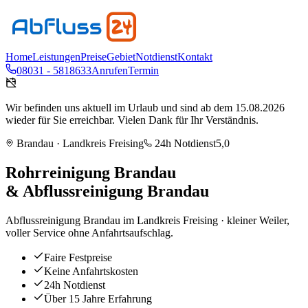
Home
Leistungen
Preise
Gebiet
Notdienst
Kontakt
08031 - 5818633
Anrufen
Termin
Wir befinden uns aktuell im Urlaub und sind ab dem 15.08.2026
wieder für Sie erreichbar. Vielen Dank für Ihr Verständnis.
Brandau
· Landkreis
Freising
24h Notdienst
5,0
Rohrreinigung
Brandau
& Abflussreinigung
Brandau
Abflussreinigung Brandau im Landkreis Freising · kleiner Weiler,
voller Service ohne Anfahrtsaufschlag.
Faire Festpreise
Keine Anfahrtskosten
24h Notdienst
Über 15 Jahre Erfahrung