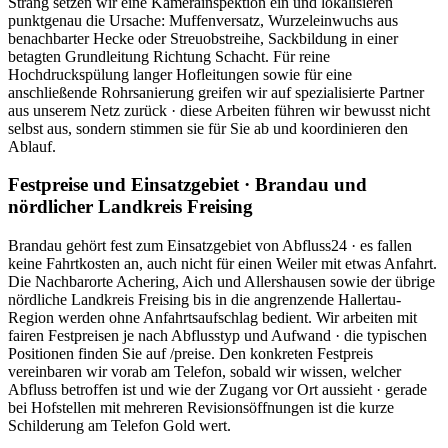
Strang setzen wir eine Kamerainspektion ein und lokalisieren
punktgenau die Ursache: Muffenversatz, Wurzeleinwuchs aus
benachbarter Hecke oder Streuobstreihe, Sackbildung in einer
betagten Grundleitung Richtung Schacht. Für reine
Hochdruckspülung langer Hofleitungen sowie für eine
anschließende Rohrsanierung greifen wir auf spezialisierte Partner
aus unserem Netz zurück · diese Arbeiten führen wir bewusst nicht
selbst aus, sondern stimmen sie für Sie ab und koordinieren den
Ablauf.
Festpreise und Einsatzgebiet · Brandau und
nördlicher Landkreis Freising
Brandau gehört fest zum Einsatzgebiet von Abfluss24 · es fallen
keine Fahrtkosten an, auch nicht für einen Weiler mit etwas Anfahrt.
Die Nachbarorte Achering, Aich und Allershausen sowie der übrige
nördliche Landkreis Freising bis in die angrenzende Hallertau-
Region werden ohne Anfahrtsaufschlag bedient. Wir arbeiten mit
fairen Festpreisen je nach Abflusstyp und Aufwand · die typischen
Positionen finden Sie auf /preise. Den konkreten Festpreis
vereinbaren wir vorab am Telefon, sobald wir wissen, welcher
Abfluss betroffen ist und wie der Zugang vor Ort aussieht · gerade
bei Hofstellen mit mehreren Revisionsöffnungen ist die kurze
Schilderung am Telefon Gold wert.