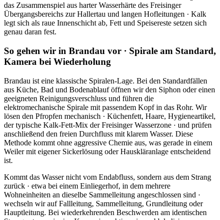
das Zusammenspiel aus harter Wasserhärte des Freisinger
Übergangsbereichs zur Hallertau und langen Hofleitungen · Kalk
legt sich als raue Innenschicht ab, Fett und Speisereste setzen sich
genau daran fest.
So gehen wir in Brandau vor · Spirale am Standard,
Kamera bei Wiederholung
Brandau ist eine klassische Spiralen-Lage. Bei den Standardfällen
aus Küche, Bad und Bodenablauf öffnen wir den Siphon oder einen
geeigneten Reinigungsverschluss und führen die
elektromechanische Spirale mit passendem Kopf in das Rohr. Wir
lösen den Pfropfen mechanisch · Küchenfett, Haare, Hygieneartikel,
der typische Kalk-Fett-Mix der Freisinger Wasserzone · und prüfen
anschließend den freien Durchfluss mit klarem Wasser. Diese
Methode kommt ohne aggressive Chemie aus, was gerade in einem
Weiler mit eigener Sickerlösung oder Hauskläranlage entscheidend
ist.
Kommt das Wasser nicht vom Endabfluss, sondern aus dem Strang
zurück · etwa bei einem Einliegerhof, in dem mehrere
Wohneinheiten an dieselbe Sammelleitung angeschlossen sind ·
wechseln wir auf Fallleitung, Sammelleitung, Grundleitung oder
Hauptleitung. Bei wiederkehrenden Beschwerden am identischen