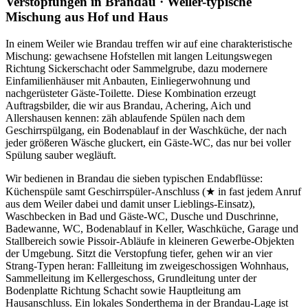
Verstopfungen in Brandau · Weiler-typische
Mischung aus Hof und Haus
In einem Weiler wie Brandau treffen wir auf eine charakteristische
Mischung: gewachsene Hofstellen mit langen Leitungswegen
Richtung Sickerschacht oder Sammelgrube, dazu modernere
Einfamilienhäuser mit Anbauten, Einliegerwohnung und
nachgerüsteter Gäste-Toilette. Diese Kombination erzeugt
Auftragsbilder, die wir aus Brandau, Achering, Aich und
Allershausen kennen: zäh ablaufende Spülen nach dem
Geschirrspülgang, ein Bodenablauf in der Waschküche, der nach
jeder größeren Wäsche gluckert, ein Gäste-WC, das nur bei voller
Spülung sauber wegläuft.
Wir bedienen in Brandau die sieben typischen Endabflüsse:
Küchenspüle samt Geschirrspüler-Anschluss (★ in fast jedem Anruf
aus dem Weiler dabei und damit unser Lieblings-Einsatz),
Waschbecken in Bad und Gäste-WC, Dusche und Duschrinne,
Badewanne, WC, Bodenablauf in Keller, Waschküche, Garage und
Stallbereich sowie Pissoir-Abläufe in kleineren Gewerbe-Objekten
der Umgebung. Sitzt die Verstopfung tiefer, gehen wir an vier
Strang-Typen heran: Fallleitung im zweigeschossigen Wohnhaus,
Sammelleitung im Kellergeschoss, Grundleitung unter der
Bodenplatte Richtung Schacht sowie Hauptleitung am
Hausanschluss. Ein lokales Sonderthema in der Brandau-Lage ist