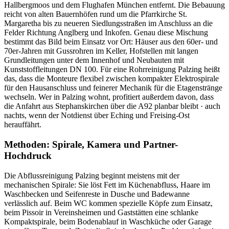
Hallbergmoos und dem Flughafen München entfernt. Die Bebauung
reicht von alten Bauernhöfen rund um die Pfarrkirche St.
Margaretha bis zu neueren Siedlungsstraßen im Anschluss an die
Felder Richtung Anglberg und Inkofen. Genau diese Mischung
bestimmt das Bild beim Einsatz vor Ort: Häuser aus den 60er- und
70er-Jahren mit Gussrohren im Keller, Hofstellen mit langen
Grundleitungen unter dem Innenhof und Neubauten mit
Kunststoffleitungen DN 100. Für eine Rohrreinigung Palzing heißt
das, dass die Monteure flexibel zwischen kompakter Elektrospirale
für den Hausanschluss und feinerer Mechanik für die Etagenstränge
wechseln. Wer in Palzing wohnt, profitiert außerdem davon, dass
die Anfahrt aus Stephanskirchen über die A92 planbar bleibt · auch
nachts, wenn der Notdienst über Eching und Freising-Ost
herauffährt.
Methoden: Spirale, Kamera und Partner-
Hochdruck
Die Abflussreinigung Palzing beginnt meistens mit der
mechanischen Spirale: Sie löst Fett im Küchenabfluss, Haare im
Waschbecken und Seifenreste in Dusche und Badewanne
verlässlich auf. Beim WC kommen spezielle Köpfe zum Einsatz,
beim Pissoir in Vereinsheimen und Gaststätten eine schlanke
Kompaktspirale, beim Bodenablauf in Waschküche oder Garage