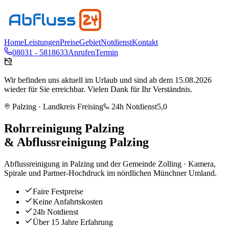
Home
Leistungen
Preise
Gebiet
Notdienst
Kontakt
08031 - 5818633
Anrufen
Termin
Wir befinden uns aktuell im Urlaub und sind ab dem 15.08.2026
wieder für Sie erreichbar. Vielen Dank für Ihr Verständnis.
Palzing
· Landkreis
Freising
24h Notdienst
5,0
Rohrreinigung
Palzing
& Abflussreinigung
Palzing
Abflussreinigung in Palzing und der Gemeinde Zolling · Kamera,
Spirale und Partner-Hochdruck im nördlichen Münchner Umland.
Faire Festpreise
Keine Anfahrtskosten
24h Notdienst
Über 15 Jahre Erfahrung