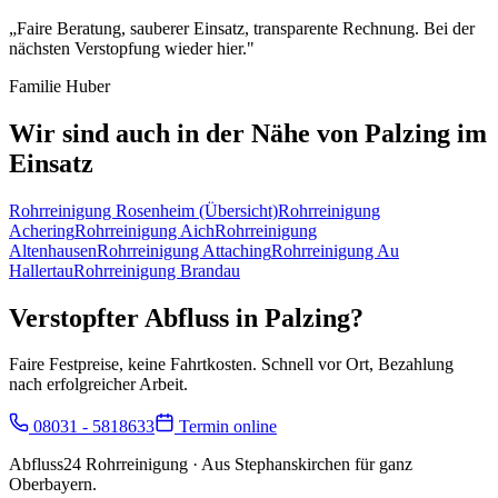
„
Faire Beratung, sauberer Einsatz, transparente Rechnung. Bei der
nächsten Verstopfung wieder hier.
"
Familie Huber
Wir sind auch in der Nähe von
Palzing
im
Einsatz
Rohrreinigung
Rosenheim
(Übersicht)
Rohrreinigung
Achering
Rohrreinigung
Aich
Rohrreinigung
Altenhausen
Rohrreinigung
Attaching
Rohrreinigung
Au
Hallertau
Rohrreinigung
Brandau
Verstopfter Abfluss in
Palzing
?
Faire Festpreise, keine Fahrtkosten. Schnell vor Ort, Bezahlung
nach erfolgreicher Arbeit.
08031 - 5818633
Termin online
Abfluss24 Rohrreinigung
· Aus Stephanskirchen für ganz
Oberbayern.