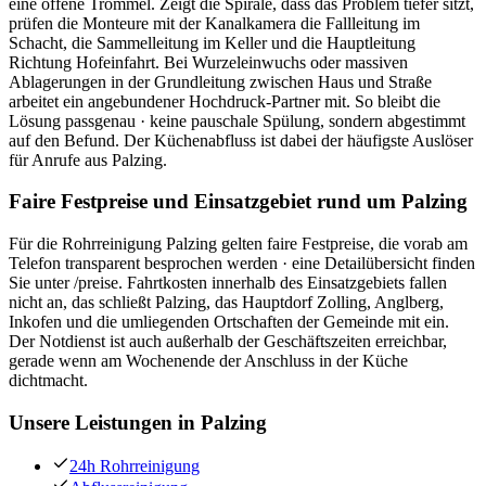
eine offene Trommel. Zeigt die Spirale, dass das Problem tiefer sitzt,
prüfen die Monteure mit der Kanalkamera die Fallleitung im
Schacht, die Sammelleitung im Keller und die Hauptleitung
Richtung Hofeinfahrt. Bei Wurzeleinwuchs oder massiven
Ablagerungen in der Grundleitung zwischen Haus und Straße
arbeitet ein angebundener Hochdruck-Partner mit. So bleibt die
Lösung passgenau · keine pauschale Spülung, sondern abgestimmt
auf den Befund. Der Küchenabfluss ist dabei der häufigste Auslöser
für Anrufe aus Palzing.
Faire Festpreise und Einsatzgebiet rund um Palzing
Für die Rohrreinigung Palzing gelten faire Festpreise, die vorab am
Telefon transparent besprochen werden · eine Detailübersicht finden
Sie unter /preise. Fahrtkosten innerhalb des Einsatzgebiets fallen
nicht an, das schließt Palzing, das Hauptdorf Zolling, Anglberg,
Inkofen und die umliegenden Ortschaften der Gemeinde mit ein.
Der Notdienst ist auch außerhalb der Geschäftszeiten erreichbar,
gerade wenn am Wochenende der Anschluss in der Küche
dichtmacht.
Unsere Leistungen in
Palzing
24h Rohrreinigung