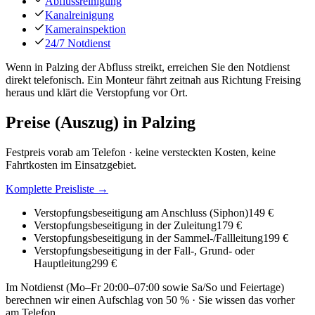
Abflussreinigung
Kanalreinigung
Kamerainspektion
24/7 Notdienst
Wenn in Palzing der Abfluss streikt, erreichen Sie den Notdienst
direkt telefonisch. Ein Monteur fährt zeitnah aus Richtung Freising
heraus und klärt die Verstopfung vor Ort.
Preise (Auszug) in
Palzing
Festpreis vorab am Telefon · keine versteckten Kosten, keine
Fahrtkosten im Einsatzgebiet.
Komplette Preisliste →
Verstopfungsbeseitigung am Anschluss (Siphon)
149 €
Verstopfungsbeseitigung in der Zuleitung
179 €
Verstopfungsbeseitigung in der Sammel-/Fallleitung
199 €
Verstopfungsbeseitigung in der Fall-, Grund- oder
Hauptleitung
299 €
Im Notdienst (Mo–Fr 20:00–07:00 sowie Sa/So und Feiertage)
berechnen wir einen Aufschlag von 50 % · Sie wissen das vorher
am Telefon.