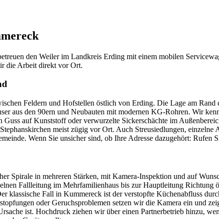
mereck
 betreuen den Weiler im Landkreis Erding mit einem mobilen Servicew
 die Arbeit direkt vor Ort.
nd
wischen Feldern und Hofstellen östlich von Erding. Die Lage am Rand d
nhäuser aus den 90ern und Neubauten mit modernen KG-Rohren. Wir ke
 Guss auf Kunststoff oder verwurzelte Sickerschächte im Außenbereic
 Stephanskirchen meist zügig vor Ort. Auch Streusiedlungen, einzelne
meinde. Wenn Sie unsicher sind, ob Ihre Adresse dazugehört: Rufen Sie
her Spirale in mehreren Stärken, mit Kamera-Inspektion und auf Wuns
zelnen Fallleitung im Mehrfamilienhaus bis zur Hauptleitung Richtung 
lassische Fall in Kummereck ist der verstopfte Küchenabfluss durch Fe
topfungen oder Geruchsproblemen setzen wir die Kamera ein und zeige
rsache ist. Hochdruck ziehen wir über einen Partnerbetrieb hinzu, wenn