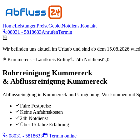
Home
Leistungen
Preise
Gebiet
Notdienst
Kontakt
08031 - 5818633
Anrufen
Termin
Wir befinden uns aktuell im Urlaub und sind ab dem 15.08.2026 wieder
Kummereck
· Landkreis
Erding
24h Notdienst
5,0
Rohrreinigung
Kummereck
& Abflussreinigung
Kummereck
Abflussreinigung in Kummereck und Umgebung. Wir kommen mit Spi
Faire Festpreise
Keine Anfahrtskosten
24h Notdienst
Über 15 Jahre Erfahrung
08031 - 5818633
Termin online