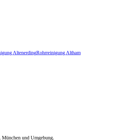
nigung
Altenerding
Rohrreinigung
Altham
, München und Umgebung
.