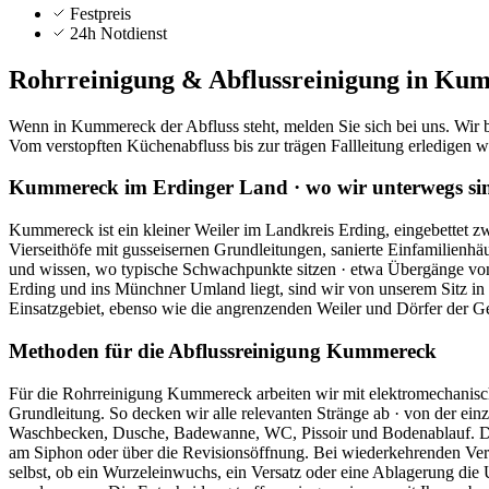
Festpreis
24h Notdienst
Rohrreinigung & Abflussreinigung in
Kum
Wenn in Kummereck der Abfluss steht, melden Sie sich bei uns. Wir
Vom verstopften Küchenabfluss bis zur trägen Fallleitung erledigen wir
Kummereck im Erdinger Land · wo wir unterwegs si
Kummereck ist ein kleiner Weiler im Landkreis Erding, eingebettet z
Vierseithöfe mit gusseisernen Grundleitungen, sanierte Einfamilie
und wissen, wo typische Schwachpunkte sitzen · etwa Übergänge von
Erding und ins Münchner Umland liegt, sind wir von unserem Sitz in
Einsatzgebiet, ebenso wie die angrenzenden Weiler und Dörfer der Ge
Methoden für die Abflussreinigung Kummereck
Für die Rohrreinigung Kummereck arbeiten wir mit elektromechanisc
Grundleitung. So decken wir alle relevanten Stränge ab · von der ein
Waschbecken, Dusche, Badewanne, WC, Pissoir und Bodenablauf. Der k
am Siphon oder über die Revisionsöffnung. Bei wiederkehrenden Vers
selbst, ob ein Wurzeleinwuchs, ein Versatz oder eine Ablagerung die U