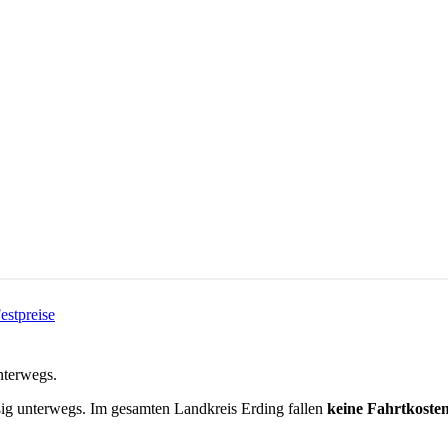
Festpreise
nterwegs.
ßig unterwegs.
Im gesamten Landkreis
Erding
fallen
keine Fahrtkoste