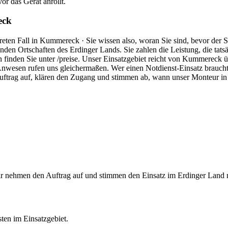
r das Gerät anrollt.
eck
eten Fall in Kummereck · Sie wissen also, woran Sie sind, bevor der
nden Ortschaften des Erdinger Lands. Sie zahlen die Leistung, die tats
 finden Sie unter /preise. Unser Einsatzgebiet reicht von Kummereck ü
Anwesen rufen uns gleichermaßen. Wer einen Notdienst-Einsatz brauch
uftrag auf, klären den Zugang und stimmen ab, wann unser Monteur in
r nehmen den Auftrag auf und stimmen den Einsatz im Erdinger Land m
sten im Einsatzgebiet.