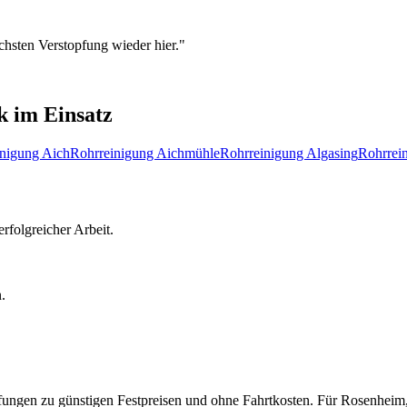
chsten Verstopfung wieder hier.
"
k
im Einsatz
inigung
Aich
Rohrreinigung
Aichmühle
Rohrreinigung
Algasing
Rohrrei
rfolgreicher Arbeit.
.
pfungen zu günstigen Festpreisen und ohne Fahrtkosten.
Für
Rosenheim