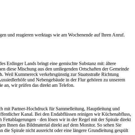
agen und reagieren werktags wie am Wochenende auf Ihren Anruf.
es Erdinger Lands bringt eine gemischte Substanz mit: ältere
nnen diese Mischung aus den umliegenden Ortschaften der Gemeinde
h. Weil Kummereck verkehrsgünstig zur Staatsstraße Richtung
 Aussiedlerhöfe und Nebengebäude in der Flur gehören zu unserem
 an, wir prüfen das direkt am Telefon.
ch mit Partner-Hochdruck für Sammelleitung, Hauptleitung und
öffentlicher Kanal. Bei den Endabflüssen reinigen wir Küchenabfluss,
ttablagerungen · den lösen wir in der Regel mit der Spirale direkt
n Ihnen das Bildmaterial direkt auf dem Monitor. So sehen Sie
 die Spirale nicht ausreicht oder eine längere Grundleitung gespült