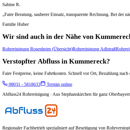
Sabine R.
„
Faire Beratung, sauberer Einsatz, transparente Rechnung. Bei der nä
Familie Huber
Wir sind auch in der Nähe von
Kummerec
Rohrreinigung
Rosenheim
(Übersicht)
Rohrreinigung
Adlstraß
Rohrre
Verstopfter Abfluss in
Kummereck
?
Faire Festpreise, keine Fahrtkosten. Schnell vor Ort, Bezahlung nach e
08031 - 5818633
Termin online
Abfluss24 Rohrreinigung
· Aus Stephanskirchen für ganz Oberbayern
Regionaler Fachbetrieb spezialisiert auf Beseitigung von Rohrversto