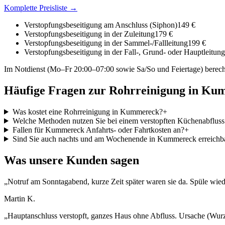
Komplette Preisliste →
Verstopfungsbeseitigung am Anschluss (Siphon)
149 €
Verstopfungsbeseitigung in der Zuleitung
179 €
Verstopfungsbeseitigung in der Sammel-/Fallleitung
199 €
Verstopfungsbeseitigung in der Fall-, Grund- oder Hauptleitung
Im Notdienst (Mo–Fr 20:00–07:00 sowie Sa/So und Feiertage) berech
Häufige Fragen zur Rohrreinigung in
Kum
Was kostet eine Rohrreinigung in Kummereck?
+
Welche Methoden nutzen Sie bei einem verstopften Küchenabflus
Fallen für Kummereck Anfahrts- oder Fahrtkosten an?
+
Sind Sie auch nachts und am Wochenende in Kummereck erreichb
Was unsere Kunden sagen
„
Notruf am Sonntagabend, kurze Zeit später waren sie da. Spüle wiede
Martin K.
„
Hauptanschluss verstopft, ganzes Haus ohne Abfluss. Ursache (Wurz