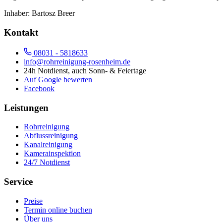
Inhaber:
Bartosz Breer
Kontakt
08031 - 5818633
info@rohrreinigung-rosenheim.de
24h Notdienst, auch Sonn- & Feiertage
Auf Google bewerten
Facebook
Leistungen
Rohrreinigung
Abflussreinigung
Kanalreinigung
Kamerainspektion
24/7 Notdienst
Service
Preise
Termin online buchen
Über uns