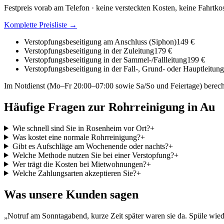
Festpreis vorab am Telefon · keine versteckten Kosten, keine Fahrtko
Komplette Preisliste →
Verstopfungsbeseitigung am Anschluss (Siphon)
149 €
Verstopfungsbeseitigung in der Zuleitung
179 €
Verstopfungsbeseitigung in der Sammel-/Fallleitung
199 €
Verstopfungsbeseitigung in der Fall-, Grund- oder Hauptleitung
Im Notdienst (Mo–Fr 20:00–07:00 sowie Sa/So und Feiertage) berech
Häufige Fragen zur Rohrreinigung in
Au
Wie schnell sind Sie in Rosenheim vor Ort?
+
Was kostet eine normale Rohrreinigung?
+
Gibt es Aufschläge am Wochenende oder nachts?
+
Welche Methode nutzen Sie bei einer Verstopfung?
+
Wer trägt die Kosten bei Mietwohnungen?
+
Welche Zahlungsarten akzeptieren Sie?
+
Was unsere Kunden sagen
„
Notruf am Sonntagabend, kurze Zeit später waren sie da. Spüle wiede