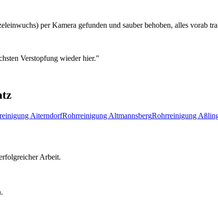
eleinwuchs) per Kamera gefunden und sauber behoben, alles vorab tran
chsten Verstopfung wieder hier.
"
atz
reinigung
Aiterndorf
Rohrreinigung
Altmannsberg
Rohrreinigung
Aßlin
rfolgreicher Arbeit.
.