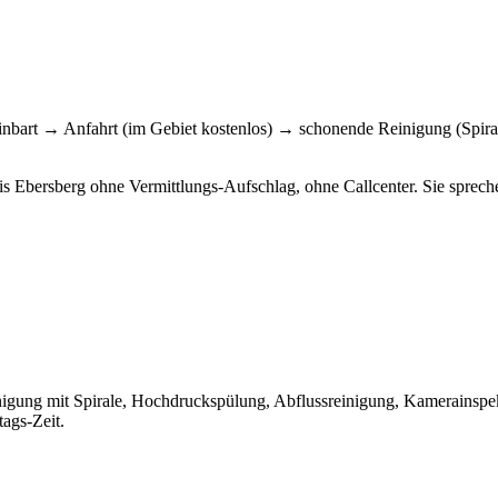
inbart → Anfahrt (im Gebiet kostenlos) → schonende Reinigung (Spira
eis Ebersberg ohne Vermittlungs-Aufschlag, ohne Callcenter. Sie spre
nigung mit Spirale, Hochdruckspülung, Abflussreinigung, Kamerainspek
tags-Zeit.