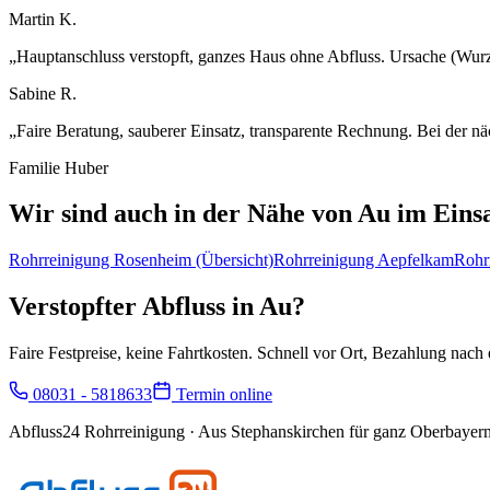
Martin K.
„
Hauptanschluss verstopft, ganzes Haus ohne Abfluss. Ursache (Wurz
Sabine R.
„
Faire Beratung, sauberer Einsatz, transparente Rechnung. Bei der nä
Familie Huber
Wir sind auch in der Nähe von
Au
im Eins
Rohrreinigung
Rosenheim
(Übersicht)
Rohrreinigung
Aepfelkam
Rohr
Verstopfter Abfluss in
Au
?
Faire Festpreise, keine Fahrtkosten. Schnell vor Ort, Bezahlung nach e
08031 - 5818633
Termin online
Abfluss24 Rohrreinigung
· Aus Stephanskirchen für ganz Oberbayern