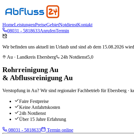
Home
Leistungen
Preise
Gebiet
Notdienst
Kontakt
08031 - 5818633
Anrufen
Termin
Wir befinden uns aktuell im Urlaub und sind ab dem 15.08.2026 wieder
Au
· Landkreis
Ebersberg
24h Notdienst
5,0
Rohrreinigung
Au
& Abflussreinigung
Au
Verstopfung in Au? Wir sind regionaler Fachbetrieb für Ebersberg · ke
Faire Festpreise
Keine Anfahrtskosten
24h Notdienst
Über 15 Jahre Erfahrung
08031 - 5818633
Termin online