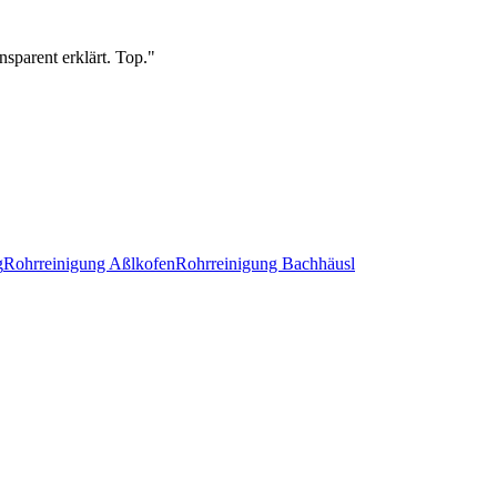
sparent erklärt. Top.
"
g
Rohrreinigung
Aßlkofen
Rohrreinigung
Bachhäusl