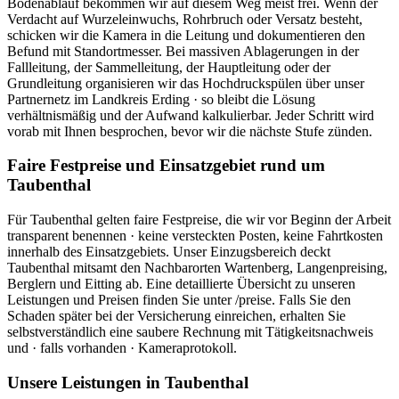
Bodenablauf bekommen wir auf diesem Weg meist frei. Wenn der
Verdacht auf Wurzeleinwuchs, Rohrbruch oder Versatz besteht,
schicken wir die Kamera in die Leitung und dokumentieren den
Befund mit Standortmesser. Bei massiven Ablagerungen in der
Fallleitung, der Sammelleitung, der Hauptleitung oder der
Grundleitung organisieren wir das Hochdruckspülen über unser
Partnernetz im Landkreis Erding · so bleibt die Lösung
verhältnismäßig und der Aufwand kalkulierbar. Jeder Schritt wird
vorab mit Ihnen besprochen, bevor wir die nächste Stufe zünden.
Faire Festpreise und Einsatzgebiet rund um
Taubenthal
Für Taubenthal gelten faire Festpreise, die wir vor Beginn der Arbeit
transparent benennen · keine versteckten Posten, keine Fahrtkosten
innerhalb des Einsatzgebiets. Unser Einzugsbereich deckt
Taubenthal mitsamt den Nachbarorten Wartenberg, Langenpreising,
Berglern und Eitting ab. Eine detaillierte Übersicht zu unseren
Leistungen und Preisen finden Sie unter /preise. Falls Sie den
Schaden später bei der Versicherung einreichen, erhalten Sie
selbstverständlich eine saubere Rechnung mit Tätigkeitsnachweis
und · falls vorhanden · Kameraprotokoll.
Unsere Leistungen in
Taubenthal