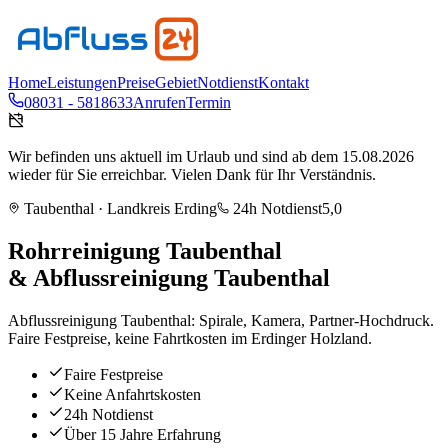
Home
Leistungen
Preise
Gebiet
Notdienst
Kontakt
08031 - 5818633
Anrufen
Termin
Wir befinden uns aktuell im Urlaub und sind ab dem 15.08.2026
wieder für Sie erreichbar. Vielen Dank für Ihr Verständnis.
Taubenthal
· Landkreis
Erding
24h Notdienst
5,0
Rohrreinigung
Taubenthal
& Abflussreinigung
Taubenthal
Abflussreinigung Taubenthal: Spirale, Kamera, Partner-Hochdruck.
Faire Festpreise, keine Fahrtkosten im Erdinger Holzland.
Faire Festpreise
Keine Anfahrtskosten
24h Notdienst
Über 15 Jahre Erfahrung