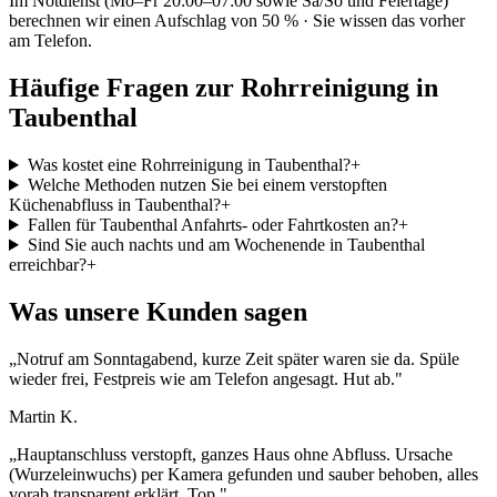
Im Notdienst (Mo–Fr 20:00–07:00 sowie Sa/So und Feiertage)
berechnen wir einen Aufschlag von 50 % · Sie wissen das vorher
am Telefon.
Häufige Fragen zur Rohrreinigung in
Taubenthal
Was kostet eine Rohrreinigung in Taubenthal?
+
Welche Methoden nutzen Sie bei einem verstopften
Küchenabfluss in Taubenthal?
+
Fallen für Taubenthal Anfahrts- oder Fahrtkosten an?
+
Sind Sie auch nachts und am Wochenende in Taubenthal
erreichbar?
+
Was unsere Kunden sagen
„
Notruf am Sonntagabend, kurze Zeit später waren sie da. Spüle
wieder frei, Festpreis wie am Telefon angesagt. Hut ab.
"
Martin K.
„
Hauptanschluss verstopft, ganzes Haus ohne Abfluss. Ursache
(Wurzeleinwuchs) per Kamera gefunden und sauber behoben, alles
vorab transparent erklärt. Top.
"