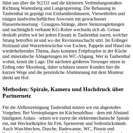
führt uns über die St2331 und die kleineren Verbindungsstraßen
Richtung Wartenberg und Langenpreising. Die Bebauung in
Taubenthal ist geprägt von Einfamilienhäusern, Vierseithöfen und
einigen landwirtschaftlichen Anwesen mit gewachsener
Hausentwässerung · Grauguss-Stränge, ältere Steinzeugleitungen
und nachträglich verbaute KG-Rohre wechseln sich ab. Genau
deshalb prüfen wir bei jedem Einsatz in Taubenthal zuerst, welcher
Strang betroffen ist und wo der Revisionsschacht sitzt. Im Erdinger
Holzland sind Wurzeleinwüchse von Eschen, Pappeln und Hasel ein
wiederkehrendes Thema, dazu kommen Fettpfropfen in der Küche
und mineralische Ablagerungen im WC-Abgang. Wer in Taubenthal
wohnt, kennt die Lage: Die nächsten größeren Versorger sitzen in
Erding oder Moosburg, daher schätzen unsere Kunden hier die
kurzen Wege und die persönliche Abstimmung mit dem Monteur
direkt am Hof.
Methoden: Spirale, Kamera und Hochdruck über
Partnernetz
Für die Abflussreinigung Taubenthal nutzen wir ein abgestuftes
Vorgehen. Bei Verstopfungen im Küchenabfluss · dem mit Abstand
häufigsten Anlass · setzen wir zuerst die elektromechanische Spirale
ein, mit Wechselköpfen für Fett, Speisereste und Seifenrückstände.
Auch Waschbecken, Dusche, Badewanne, WC, Pissoir und