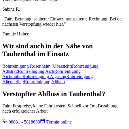
Sabine R.
„
Faire Beratung, sauberer Einsatz, transparente Rechnung. Bei der
nächsten Verstopfung wieder hier.
"
Familie Huber
Wir sind auch in der Nähe von
Taubenthal
im Einsatz
Rohrreinigung
Rosenheim
(Übersicht)
Rohrreinigung
Adlstraß
Rohrreinigung
Aich
Rohrreinigung
Aichmühle
Rohrreinigung
Algasing
Rohrreinigung
Altenerding
Rohrreinigung
Altham
Verstopfter Abfluss in
Taubenthal
?
Faire Festpreise, keine Fahrtkosten. Schnell vor Ort, Bezahlung
nach erfolgreicher Arbeit.
08031 - 5818633
Termin online