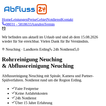
Home
Leistungen
Preise
Gebiet
Notdienst
Kontakt
08031 - 5818633
Anrufen
Termin
Wir befinden uns aktuell im Urlaub und sind ab dem 15.08.2026
wieder für Sie erreichbar. Vielen Dank für Ihr Verständnis.
Neuching
· Landkreis
Erding
24h Notdienst
5,0
Rohrreinigung
Neuching
& Abflussreinigung
Neuching
Abflussreinigung Neuching mit Spirale, Kamera und Partner-
Spülverfahren. Notdienst rund um die Region Erding.
Faire Festpreise
Keine Anfahrtskosten
24h Notdienst
Über 15 Jahre Erfahrung