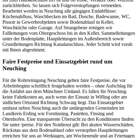
zurückbleiben. So lassen sich Folgeverstopfungen vermeiden.
Bearbeitet werden in Neuching alle gängigen Endabflüsse:
Küchenabfluss, Waschbecken im Bad, Dusche, Badewanne, WC,
Pissoir in Gewerbeobjekten sowie Bodenablauf in Keller,
Waschküche oder Garage. Auf Strangebene reinigen wir
Fallleitungen vom Obergeschoss bis in den Keller, Sammelleitungen
unter der Bodenplatte, Hauptleitungen im Außenbereich sowie
Grundleitungen Richtung Kanalanschluss. Jeder Schritt wird vorab
mit Ihnen abgestimmt.
Faire Festpreise und Einsatzgebiet rund um
Neuching
Für die Rohrreinigung Neuching gelten faire Festpreise, die vor
Arbeitsbeginn schriftlich festgehalten werden – ohne Aufschlag für
die Anfahrt aus dem Münchner Umland. Es fallen für Neuching
keine Fahrtkosten an, auch wenn der Einsatz in Wifling oder am
südlichen Ortsrand Richtung Schwaig liegt. Das Einsatzgebiet
umfasst neben Neuching auch die umliegenden Gemeinden im
Landkreis Erding wie Forstinning, Pastetten, Finsing und
Ottenhofen. Eine transparente Übersicht zu den Konditionen finden
Sie unter /preise. Für den Notdienst gilt: Bei akuten Wasserschäden,
Rückstau aus dem Bodenablauf oder verstopften Hauptleitungen
erreichen Sie uns an Werktagen, am Wochenende und an Feiertagen