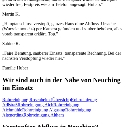
wieder frei, Festpreis wie am Telefon angesagt. Hut ab.
"
Martin K.
„
Hauptanschluss verstopft, ganzes Haus ohne Abfluss. Ursache
(Wurzeleinwuchs) per Kamera gefunden und sauber behoben, alles
vorab transparent erklärt. Top.
"
Sabine R.
„
Faire Beratung, sauberer Einsatz, transparente Rechnung. Bei der
nächsten Verstopfung wieder hier.
"
Familie Huber
Wir sind auch in der Nähe von
Neuching
im Einsatz
Rohrreinigung
Rosenheim
(Übersicht)
Rohrreinigung
Adlstraß
Rohrreinigung
Aich
Rohrreinigung
Aichmühle
Rohrreinigung
Algasing
Rohrreinigung
Altenerding
Rohrreinigung
Altham
Verstopfter Abfluss in
Neuching
?