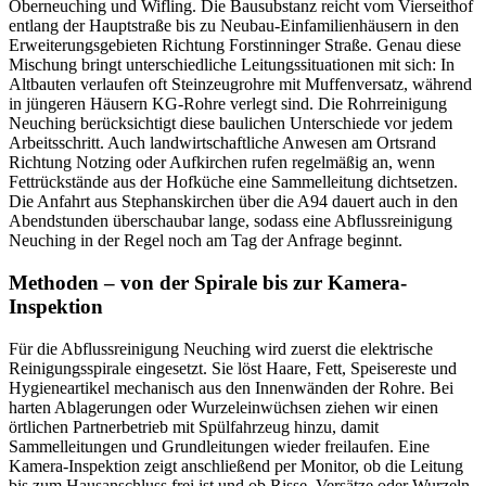
Oberneuching und Wifling. Die Bausubstanz reicht vom Vierseithof
entlang der Hauptstraße bis zu Neubau-Einfamilienhäusern in den
Erweiterungsgebieten Richtung Forstinninger Straße. Genau diese
Mischung bringt unterschiedliche Leitungssituationen mit sich: In
Altbauten verlaufen oft Steinzeugrohre mit Muffenversatz, während
in jüngeren Häusern KG-Rohre verlegt sind. Die Rohrreinigung
Neuching berücksichtigt diese baulichen Unterschiede vor jedem
Arbeitsschritt. Auch landwirtschaftliche Anwesen am Ortsrand
Richtung Notzing oder Aufkirchen rufen regelmäßig an, wenn
Fettrückstände aus der Hofküche eine Sammelleitung dichtsetzen.
Die Anfahrt aus Stephanskirchen über die A94 dauert auch in den
Abendstunden überschaubar lange, sodass eine Abflussreinigung
Neuching in der Regel noch am Tag der Anfrage beginnt.
Methoden – von der Spirale bis zur Kamera-
Inspektion
Für die Abflussreinigung Neuching wird zuerst die elektrische
Reinigungsspirale eingesetzt. Sie löst Haare, Fett, Speisereste und
Hygieneartikel mechanisch aus den Innenwänden der Rohre. Bei
harten Ablagerungen oder Wurzeleinwüchsen ziehen wir einen
örtlichen Partnerbetrieb mit Spülfahrzeug hinzu, damit
Sammelleitungen und Grundleitungen wieder freilaufen. Eine
Kamera-Inspektion zeigt anschließend per Monitor, ob die Leitung
bis zum Hausanschluss frei ist und ob Risse, Versätze oder Wurzeln