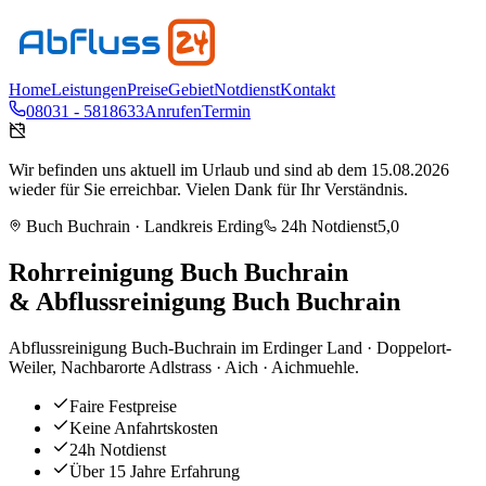
Home
Leistungen
Preise
Gebiet
Notdienst
Kontakt
08031 - 5818633
Anrufen
Termin
Wir befinden uns aktuell im Urlaub und sind ab dem 15.08.2026
wieder für Sie erreichbar. Vielen Dank für Ihr Verständnis.
Buch Buchrain
· Landkreis
Erding
24h Notdienst
5,0
Rohrreinigung
Buch Buchrain
& Abflussreinigung
Buch Buchrain
Abflussreinigung Buch-Buchrain im Erdinger Land · Doppelort-
Weiler, Nachbarorte Adlstrass · Aich · Aichmuehle.
Faire Festpreise
Keine Anfahrtskosten
24h Notdienst
Über 15 Jahre Erfahrung