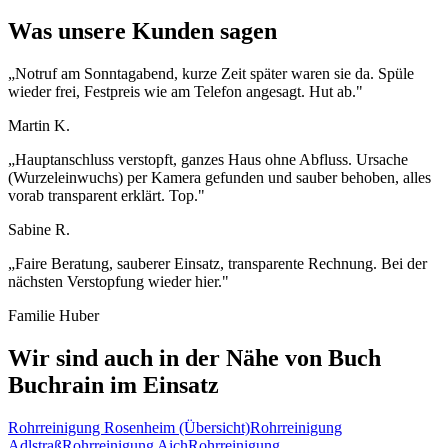
Was unsere Kunden sagen
„
Notruf am Sonntagabend, kurze Zeit später waren sie da. Spüle
wieder frei, Festpreis wie am Telefon angesagt. Hut ab.
"
Martin K.
„
Hauptanschluss verstopft, ganzes Haus ohne Abfluss. Ursache
(Wurzeleinwuchs) per Kamera gefunden und sauber behoben, alles
vorab transparent erklärt. Top.
"
Sabine R.
„
Faire Beratung, sauberer Einsatz, transparente Rechnung. Bei der
nächsten Verstopfung wieder hier.
"
Familie Huber
Wir sind auch in der Nähe von
Buch
Buchrain
im Einsatz
Rohrreinigung
Rosenheim
(Übersicht)
Rohrreinigung
Adlstraß
Rohrreinigung
Aich
Rohrreinigung