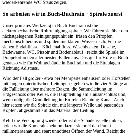
wiederkehrende WC-Staus zeigen.
So arbeiten wir in Buch-Buchrain · Spirale zuerst
Unser primäres Werkzeug in Buch-Buchrain ist die
elektromechanische Rohrreinigungsspirale. Wir führen sie über den
nächstgelegenen Reinigungspunkt ein, fräsen den Pfropfen
mechanisch heraus und spülen mit klarem Wasser nach. Für die
sieben Endabflüsse · Küchenabfluss, Waschbecken, Dusche,
Badewanne, WC, Pissoir und Bodenablauf · reicht die Spirale im
Doppelort in den allermeisten Fällen aus. Das gilt für Höfe in Buch
genauso wie für Wohngebäude in Buchrain und die Streulagen
Richtung Adlstrass.
Wird der Fall größer · etwa bei Mehrparteienhäusern oder Hofstellen
mit langen unterirdischen Leitungen · gehen wir die vier Stränge an:
die Fallleitung über mehrere Etagen, die Sammelleitung im
Erdgeschoss oder Keller, die Hauptleitung am Hausanschluss und,
wenn nötig, die Grundleitung im Erdreich Richtung Kanal. Auch
hier setzen wir die Spirale ein, mit längerer Welle und passenden
Köpfen, abgestimmt auf das Material der Leitung.
Kehrt die Verstopfung wieder oder ist die Schadensstelle unklar,
holen wir die Kamerainspektion dazu · sie ortet den Punkt
millimetergenau und spart unnötiges Öffnen der Wand. Reicht die