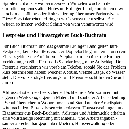
Spirale nicht aus, etwa bei massivem Wurzeleinwuchs in der
Grundleitung eines alten Hofes im Erdinger Land, koordinieren wir
Hochdruckspülung oder Rohrsanierung über unser Partner-Netz.
Diese Spezialarbeiten erbringen wir bewusst nicht selbst · Sie
wissen so immer, welcher Schritt von wem verantwortet wird.
Festpreise und Einsatzgebiet Buch-Buchrain
Für Buch-Buchrain und das gesamte Erdinger Land gelten faire
Festpreise, keine Fahrtkosten. Der Doppelort liegt mitten in unserem
Einsatzgebiet · die Anfahrt von Stephanskirchen über die Erdinger
Verbindungen zählt für uns als Standardweg, ohne Aufschlag. Den
Festpreis vereinbaren wir vorab am Telefon, sobald Sie das Problem
kurz beschrieben haben: welcher Abfluss, welche Etage, ob Wasser
steht. Die vollständige Leistungs- und Preisübersicht finden Sie auf
/preise.
Abfluss24 ist ein voll versicherter Fachbetrieb. Wir kommen mit
eigenem Werkzeug, eigenem Material und sauberer Arbeitskleidung
· Schuhüberzieher in Wohnräumen sind Standard, der Arbeitsplatz
wird nach dem Einsatz besenrein verlassen. Hausverwaltungen und
Eigentümer aus Buch-Buchrain, Adlstrass und Aichmuehle erhalten
eine vollständige Rechnung mit Material- und Arbeitsangaben ·
sauber abrechenbar gegenüber Mietern, Hausverwaltung oder
Versicherung.