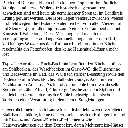
Buch und Buchrain bilden einen kleinen Doppelort im nördlichen
Voralpenland · zwei Weiler, die historisch eng zusammen
gewachsen sind und heute als gemeinsamer Sprengel im Landkreis
Erding geführt werden. Die Höfe liegen verstreut zwischen Wiesen
und Feldwegen, die Bestandsbauten reichen vom alten Vierseithof
mit Steinzeug-Grundleitung bis zum Neubau-Einfamilienhaus mit
Kunststoff-Fallleitung. Diese Mischung sieht man dem
Verstopfungsmuster an: lange Sammelleitungen unter dem Hof,
kalkhaltiges Wasser aus dem Erdinger Land · und in der Küche
regelmäßig ein Fettpfropfen, den keine Hausmittel-Lösung mehr
löst.
Typische Anrufe aus Buch-Buchrain betreffen den Küchenabfluss
am Spülbecken, das Waschbecken im Gäste-WC, die Duschrinne
und Badewanne im Bad, das WC nach starker Belastung sowie den
Bodenablauf in Waschküche, Stall oder Garage. Auch in den
Nachbarorten Adlstrass, Aich und Aichmuehle hören wir dieselben
Symptome: zäher Ablauf, Gluckergeräusche aus dem Siphon und
ein leichter Geruch, der aus der Spüle hochsteigt · klassische
Vorboten einer Verstopfung in den älteren Steigleitungen.
Gewerblich melden sich Landwirtschaftsbetriebe wegen verfetteter
Stall-Bodenabläufe, kleine Gastronomien aus dem Erdinger Umland
mit Pissoir- und Gastro-Küchen-Problemen sowie
Hausverwaltungen aus dem Doppelort, deren Mehrparteien-Häuser