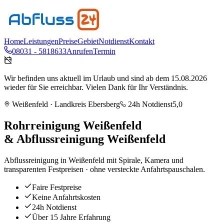
Home
Leistungen
Preise
Gebiet
Notdienst
Kontakt
08031 - 5818633
Anrufen
Termin
Wir befinden uns aktuell im Urlaub und sind ab dem 15.08.2026
wieder für Sie erreichbar. Vielen Dank für Ihr Verständnis.
Weißenfeld
· Landkreis
Ebersberg
24h Notdienst
5,0
Rohrreinigung
Weißenfeld
& Abflussreinigung
Weißenfeld
Abflussreinigung in Weißenfeld mit Spirale, Kamera und
transparenten Festpreisen · ohne versteckte Anfahrtspauschalen.
Faire Festpreise
Keine Anfahrtskosten
24h Notdienst
Über 15 Jahre Erfahrung