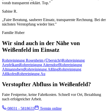
vorab transparent erklärt. Top.
"
Sabine R.
„
Faire Beratung, sauberer Einsatz, transparente Rechnung. Bei der
nächsten Verstopfung wieder hier.
"
Familie Huber
Wir sind auch in der Nähe von
Weißenfeld
im Einsatz
Rohrreinigung
Rosenheim
(Übersicht)
Rohrreinigung
Aepfelkam
Rohrreinigung
Aiterndorf
Rohrreinigung
Altmannsberg
Rohrreinigung
Aßling
Rohrreinigung
Aßlkofen
Rohrreinigung
Au
Verstopfter Abfluss in
Weißenfeld
?
Faire Festpreise, keine Fahrtkosten. Schnell vor Ort, Bezahlung
nach erfolgreicher Arbeit.
08031 - 5818633
Termin online