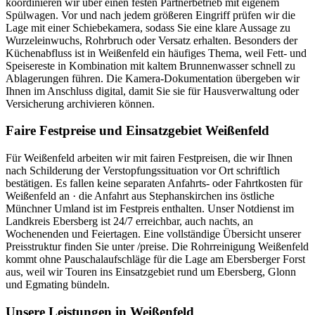
koordinieren wir über einen festen Partnerbetrieb mit eigenem
Spülwagen. Vor und nach jedem größeren Eingriff prüfen wir die
Lage mit einer Schiebekamera, sodass Sie eine klare Aussage zu
Wurzeleinwuchs, Rohrbruch oder Versatz erhalten. Besonders der
Küchenabfluss ist in Weißenfeld ein häufiges Thema, weil Fett- und
Speisereste in Kombination mit kaltem Brunnenwasser schnell zu
Ablagerungen führen. Die Kamera-Dokumentation übergeben wir
Ihnen im Anschluss digital, damit Sie sie für Hausverwaltung oder
Versicherung archivieren können.
Faire Festpreise und Einsatzgebiet Weißenfeld
Für Weißenfeld arbeiten wir mit fairen Festpreisen, die wir Ihnen
nach Schilderung der Verstopfungssituation vor Ort schriftlich
bestätigen. Es fallen keine separaten Anfahrts- oder Fahrtkosten für
Weißenfeld an · die Anfahrt aus Stephanskirchen ins östliche
Münchner Umland ist im Festpreis enthalten. Unser Notdienst im
Landkreis Ebersberg ist 24/7 erreichbar, auch nachts, an
Wochenenden und Feiertagen. Eine vollständige Übersicht unserer
Preisstruktur finden Sie unter /preise. Die Rohrreinigung Weißenfeld
kommt ohne Pauschalaufschläge für die Lage am Ebersberger Forst
aus, weil wir Touren ins Einsatzgebiet rund um Ebersberg, Glonn
und Egmating bündeln.
Unsere Leistungen in
Weißenfeld