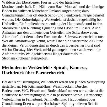
Wäldern des Ebersberger Forstes und der hügeligen
Moränenlandschaft. Die Nähe zum Bach Moosach und der lehmige
Boden im östlichen Münchner Umland sorgen dafür, dass
Grundleitungen hier oft durch Sand- und Feinkorn-Einträge belastet
werden. Die Rohrreinigung Weißenfeld ist deshalb regelmäßig bei
Hofstellen, Einfamilienhäusern entlang der Hauptstraße und in den
Streusiedlungen Richtung Egmating und Glonn im Einsatz. Auch
Anfragen aus den umliegenden Ortsteilen wie Schwaberwegen,
Aiterndorf oder dem nahen Forst um den Schwarzsee erreichen uns.
Wer die Anfahrtswege kennt, weiß: Über die Staatsstraße 2080 und
die kleinen Verbindungsstraßen durch den Ebersberger Forst sind
wir im Einsatzgebiet Weißenfeld gut angebunden · auch wenn die
Anfahrt durchs Waldgebiet etwas länger dauert als im
Stephanskirchener Kerngebiet.
Methoden in Weißenfeld · Spirale, Kamera,
Hochdruck über Partnerbetrieb
Bei der Abflussreinigung Weißenfeld setzen wir je nach Verstopfung
gestaffelt an: Für Küchenabfluss, Waschbecken, Dusche,
Badewanne, WC, Pissoir und Bodenablauf nutzen wir zunächst die
elektrische Rohrreinigungsspirale in passender Stärke. Hartnäckige
Verlegungen in Fallleitung, Sammelleitung, Hauptleitung oder
Grundleitung lösen wir per Hochdruck-Spülung · diesen Schritt