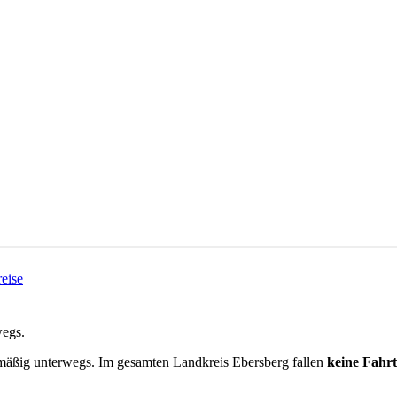
reise
wegs.
lmäßig unterwegs.
Im gesamten Landkreis
Ebersberg
fallen
keine Fahr