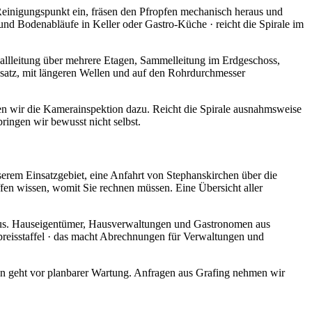
 Reinigungspunkt ein, fräsen den Pfropfen mechanisch heraus und
d Bodenabläufe in Keller oder Gastro-Küche · reicht die Spirale im
Fallleitung über mehrere Etagen, Sammelleitung im Erdgeschoss,
nsatz, mit längeren Wellen und auf den Rohrdurchmesser
holen wir die Kamerainspektion dazu. Reicht die Spirale ausnahmsweise
bringen wir bewusst nicht selbst.
nserem Einsatzgebiet, eine Anfahrt von Stephanskirchen über die
ffen wissen, womit Sie rechnen müssen. Eine Übersicht aller
il aus. Hauseigentümer, Hausverwaltungen und Gastronomen aus
preisstaffel · das macht Abrechnungen für Verwaltungen und
den geht vor planbarer Wartung. Anfragen aus Grafing nehmen wir