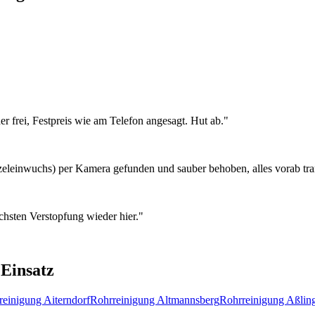
r frei, Festpreis wie am Telefon angesagt. Hut ab.
"
eleinwuchs) per Kamera gefunden und sauber behoben, alles vorab tran
chsten Verstopfung wieder hier.
"
Einsatz
reinigung
Aiterndorf
Rohrreinigung
Altmannsberg
Rohrreinigung
Aßlin