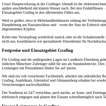
Unser Hauptwerkzeug in der Grafinger Altstadt ist die elektromechan
spülen anschließend mit klarem Wasser nach. Bei den Endabflüssen 
Einsatzgebiet Grafing in den allermeisten Fällen aus.
Wird es größer, etwa in Mehrfamilienhäusern entlang der Verbindung
Hauptleitung am Hausanschluss und · wenn der Stau im Erdreich sitz
abgestimmten Köpfen.
Kehrt eine Verstopfung wiederholt zurück oder ist die Schadensstelle 
nicht aus, koordinieren wir spezialisierte Dienstleister für Hochdruc
Festpreise und Einsatzgebiet Grafing
Für Grafing und die umliegenden Lagen im Landkreis Ebersberg gelten 
östlichen Münchner Zubringer zählt für uns als Standardstrecke. Den 
Leistungen mit Preisrahmen finden Sie auf /preise.
Wir sind ein voll versicherter Fachbetrieb, arbeiten mit ordentlich
Grafing, Aepfelkam, Aiterndorf und Altmannsberg erhalten bei wieder
Versicherungen nachvollziehbar.
Der Notdienst ist 24/7 erreichbar, auch nachts, an Sonn- und Feiert
telefonisch entgegen und planen den Einsatz schnellstmöglich nach 