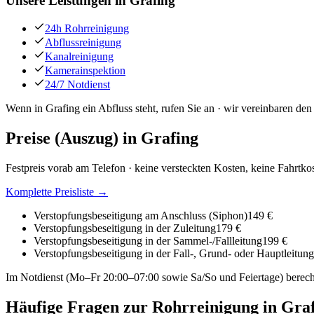
Unsere Leistungen in
Grafing
24h Rohrreinigung
Abflussreinigung
Kanalreinigung
Kamerainspektion
24/7 Notdienst
Wenn in Grafing ein Abfluss steht, rufen Sie an · wir vereinbaren de
Preise (Auszug) in
Grafing
Festpreis vorab am Telefon · keine versteckten Kosten, keine Fahrtko
Komplette Preisliste →
Verstopfungsbeseitigung am Anschluss (Siphon)
149 €
Verstopfungsbeseitigung in der Zuleitung
179 €
Verstopfungsbeseitigung in der Sammel-/Fallleitung
199 €
Verstopfungsbeseitigung in der Fall-, Grund- oder Hauptleitung
Im Notdienst (Mo–Fr 20:00–07:00 sowie Sa/So und Feiertage) berech
Häufige Fragen zur Rohrreinigung in
Graf