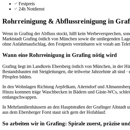
Festpreis
24h Notdienst
Rohrreinigung & Abflussreinigung in
Graf
Wenn in Grafing der Abfluss stockt, hilft kein Werbeversprechen, sonde
Marktstadt Grafing östlich von München sowie die umliegenden Lage
ohne Anfahrtsaufschlag, den Festpreis vereinbaren wir vorab am Tele
Wann eine Rohrreinigung in Grafing nötig wird
Grafing liegt im Landkreis Ebersberg östlich von München, in der Hüg
Bestandsbauten mit Steigleitungen, die teilweise Jahrzehnte alt sin
Pfropfen bilden.
In den Wohnlagen Richtung Aepfelkam, Aiterndorf und Altmannsberg se
Hinzu kommen träge Waschbecken in Bädern und Gäste-WCs, schlei
entlangschwappen.
In Mehrfamilienhäusern an den Hauptstraßen der Grafinger Altstadt
aus dem Ebersberger Forst staut sich gern der Hofablauf.
So arbeiten wir in Grafing: Spirale zuerst, präzise un