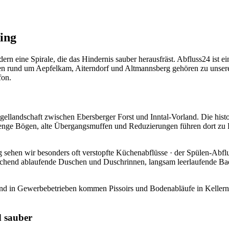
ing
rn eine Spirale, die das Hindernis sauber herausfräst. Abfluss24 ist ein
n rund um Aepfelkam, Aiterndorf und Altmannsberg gehören zu unsere
fon.
ellandschaft zwischen Ebersberger Forst und Inntal-Vorland. Die histo
d · enge Bögen, alte Übergangsmuffen und Reduzierungen führen dort zu 
hen wir besonders oft verstopfte Küchenabflüsse · der Spülen-Abfluss
chend ablaufende Duschen und Duschrinnen, langsam leerlaufende Ba
 und in Gewerbebetrieben kommen Pissoirs und Bodenabläufe in Kellern
d sauber