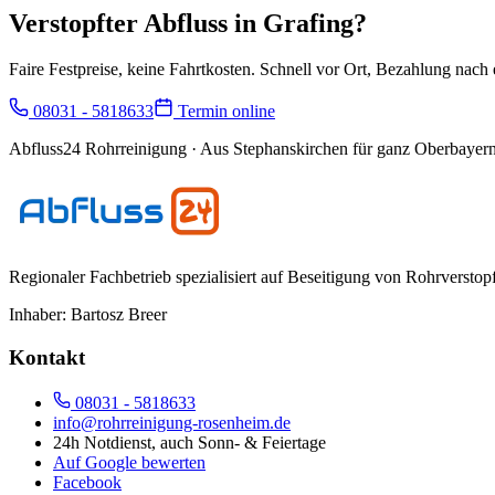
Verstopfter Abfluss in
Grafing
?
Faire Festpreise, keine Fahrtkosten. Schnell vor Ort, Bezahlung nach e
08031 - 5818633
Termin online
Abfluss24 Rohrreinigung
· Aus Stephanskirchen für ganz Oberbayern
Regionaler Fachbetrieb spezialisiert auf Beseitigung von Rohrversto
Inhaber:
Bartosz Breer
Kontakt
08031 - 5818633
info@rohrreinigung-rosenheim.de
24h Notdienst, auch Sonn- & Feiertage
Auf Google bewerten
Facebook