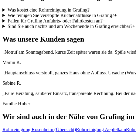
Was kostet eine Rohrreinigung in Grafing?
+
Wie reinigen Sie verstopfte Küchenabflüsse in Grafing?
+
Fallen für Grafing Anfahrts- oder Fahrtkosten an?
+
Sind Sie auch nachts und am Wochenende in Grafing erreichbar?
+
Was unsere Kunden sagen
„
Notruf am Sonntagabend, kurze Zeit später waren sie da. Spüle wiede
Martin K.
„
Hauptanschluss verstopft, ganzes Haus ohne Abfluss. Ursache (Wurz
Sabine R.
„
Faire Beratung, sauberer Einsatz, transparente Rechnung. Bei der nä
Familie Huber
Wir sind auch in der Nähe von
Grafing
im 
Rohrreinigung
Rosenheim
(Übersicht)
Rohrreinigung
Aepfelkam
Rohr