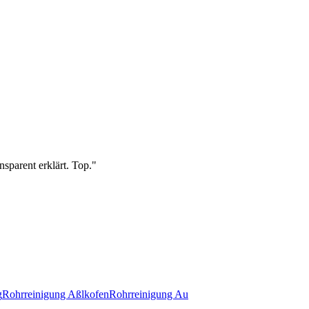
sparent erklärt. Top.
"
g
Rohrreinigung
Aßlkofen
Rohrreinigung
Au