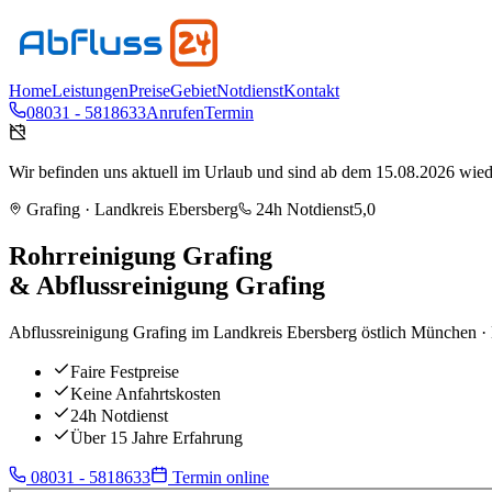
Home
Leistungen
Preise
Gebiet
Notdienst
Kontakt
08031 - 5818633
Anrufen
Termin
Wir befinden uns aktuell im Urlaub und sind ab dem 15.08.2026 wieder
Grafing
· Landkreis
Ebersberg
24h Notdienst
5,0
Rohrreinigung
Grafing
& Abflussreinigung
Grafing
Abflussreinigung Grafing im Landkreis Ebersberg östlich München · Ma
Faire Festpreise
Keine Anfahrtskosten
24h Notdienst
Über 15 Jahre Erfahrung
08031 - 5818633
Termin online