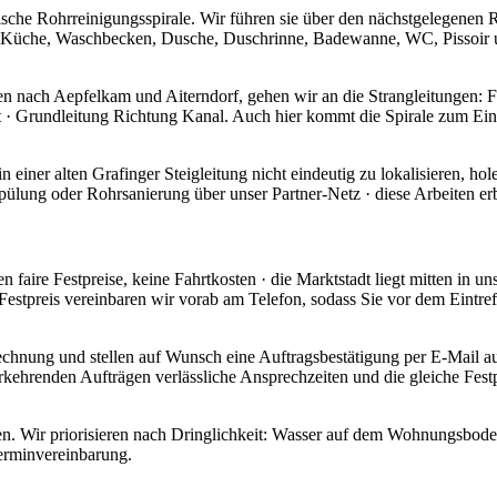
ische Rohrreinigungsspirale. Wir führen sie über den nächstgelegenen
· Küche, Waschbecken, Dusche, Duschrinne, Badewanne, WC, Pissoir un
en nach Aepfelkam und Aiterndorf, gehen wir an die Strangleitungen: 
t · Grundleitung Richtung Kanal. Auch hier kommt die Spirale zum Ei
in einer alten Grafinger Steigleitung nicht eindeutig zu lokalisieren, 
kspülung oder Rohrsanierung über unser Partner-Netz · diese Arbeiten er
faire Festpreise, keine Fahrtkosten · die Marktstadt liegt mitten in u
Festpreis vereinbaren wir vorab am Telefon, sodass Sie vor dem Eintre
er Rechnung und stellen auf Wunsch eine Auftragsbestätigung per E-Ma
kehrenden Aufträgen verlässliche Ansprechzeiten und die gleiche Fest
agen. Wir priorisieren nach Dringlichkeit: Wasser auf dem Wohnungsbo
Terminvereinbarung.